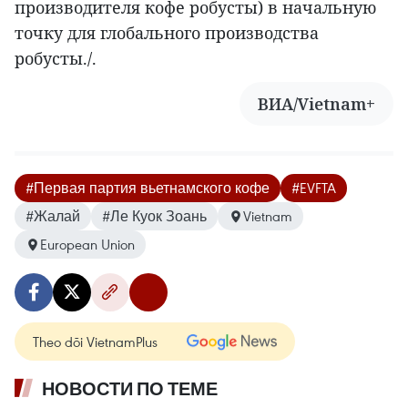
производителя кофе робусты) в начальную
точку для глобального производства
робусты./.
ВИА/Vietnam+
#Первая партия вьетнамского кофе
#EVFTA
#Жалай
#Ле Куок Зоань
Vietnam
European Union
Theo dõi VietnamPlus
НОВОСТИ ПО ТЕМЕ