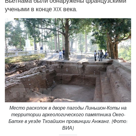
Вьетнама были обнаружены французскими
учеными в конце XIX века.
Место раскопок в дворе пагоды Линьшон-Коты на
территории археологического памятника Окео-
Батхе в уезде Тхоайшон провинции Анжанг. (Фото:
ВИА)