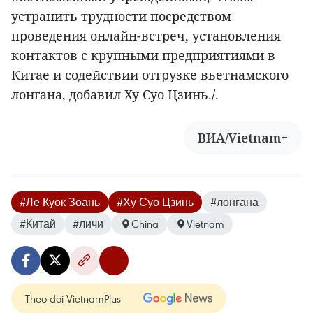
устранить трудности посредством
проведения онлайн-встреч, установления
контактов с крупными предприятиями в
Китае и содействии отгрузке вьетнамского
лонгана, добавил Ху Суо Цзинь./.
ВИА/Vietnam+
#Ле Куок Зоань
#Ху Суо Цзинь
#лонгана
#Китай
#личи
China
Vietnam
Theo dõi VietnamPlus