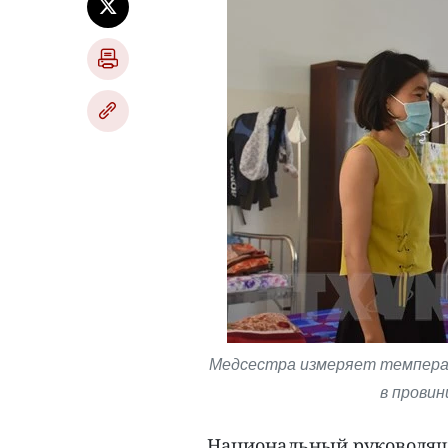
Медсестра измеряет температ
в провин
Национальный руководящи