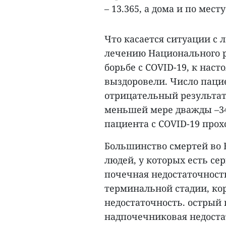
– 13.365, а дома и по мест
Что касается ситуации с 
лечению Национального р
борьбе с COVID-19, к нас
выздоровели. Число паци
отрицательный результат т
меньшей мере дважды –34
пациента с COVID-19 про
Большинство смертей во 
людей, у которых есть се
почечная недостаточност
терминальной стадии, ко
недостаточность. острый 
надпочечниковая недостат