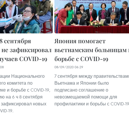
 8 сентября
Япония помогает
 не зафиксировал
вьетнамским больницам 
лучаев COVID-19
борьбе с COVID-19
:08
08/09/2020 06:29
ации Национального
7 сентября между правительствам
го комитета по
Вьетнама и Японии было
ке и борьбе с COVID-19,
подписано соглашение о
ю на 6 ч 8 сентября
невозмещаемой помощи для
 зафиксировал новых
профилактики и борьбы с COVID-19
VID-19.