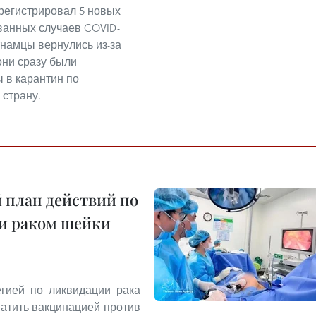
регистрировал 5 новых
анных случаев COVID-
тнамцы вернулись из-за
они сразу были
 в карантин по
 страну.
 план действий по
 и раком шейки
егией по ликвидации рака
ватить вакцинацией против