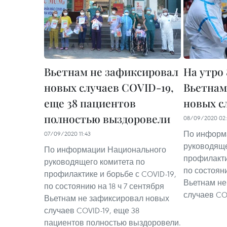
Вьетнам не зафиксировал
На утро
новых случаев COVID-19,
Вьетнам
еще 38 пациентов
новых с
полностью выздоровели
08/09/2020 02
По информ
07/09/2020 11:43
руководяще
По информации Национального
профилакти
руководящего комитета по
по состояни
профилактике и борьбе с COVID-19,
Вьетнам не
по состоянию на 18 ч 7 сентября
случаев CO
Вьетнам не зафиксировал новых
случаев COVID-19, еще 38
пациентов полностью выздоровели.