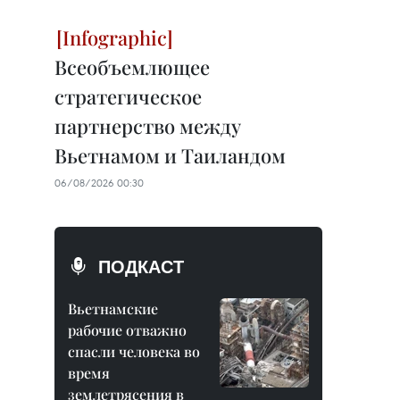
Всеобъемлющее
стратегическое
партнерство между
Вьетнамом и Таиландом
06/08/2026 00:30
ПОДКАСТ
Вьетнамские
рабочие отважно
спасли человека во
время
землетрясения в