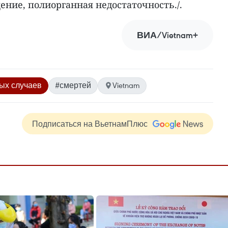
ение, полиорганная недостаточность./.
ВИА/Vietnam+
ых случаев
#смертей
Vietnam
Подписаться на ВьетнамПлюс