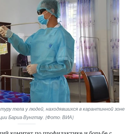
уру тела у людей, находявшихся в карантинной зоне
ции Бариа-Вунгтау. (Фото: ВИА)
й комитет по профилактике и борьбе с