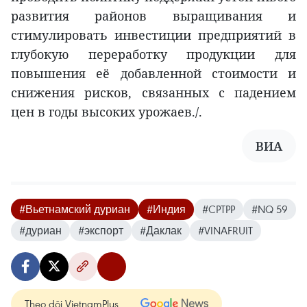
развития районов выращивания и
стимулировать инвестиции предприятий в
глубокую переработку продукции для
повышения её добавленной стоимости и
снижения рисков, связанных с падением
цен в годы высоких урожаев./.
ВИА
#Вьетнамский дуриан
#Индия
#CPTPP
#NQ 59
#дуриан
#экспорт
#Даклак
#VINAFRUIT
Theo dõi VietnamPlus