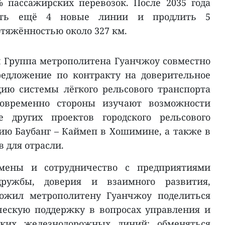
 пассажирских перевозок. После 2035 года
оить ещё 4 новые линии и продлить 5
тяжённостью около 327 км.
 Группа метрополитена Гуанчжоу совместно
редложение по контракту на доверительное
ию системы лёгкого рельсового транспорта
новременно стороны изучают возможности
е других проектов городского рельсового
ию Баубанг – Каймеп в Хошимине, а также в
в для отрасли.
мены и сотрудничество с предприятиями
ружбы, доверия и взаимного развития,
ложил метрополитену Гуанчжоу поделиться
ческую поддержку в вопросах управления и
ских железнодорожных линий; обменяться