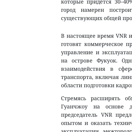
которые придётся 30–40%
город намерен постр
существующих общей про
В настоящее время VNR и
готовят коммерческое п
управление и эксплуатац
на острове Фукуок. Од
взаимодействия в сфер
транспорта, включая лин
области подготовки кадро
Стремясь расширять об
Гуанчжоу на основе д
председатель VNR пред
опытом и оказать техни
эксплуатации межгород