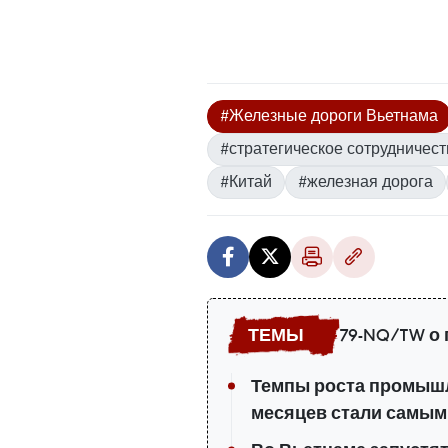
#Железные дороги Вьетнама
#стратегическое сотрудничест
#Китай
#железная дорога
79-NQ/TW о
Темпы роста промышл
месяцев стали самым