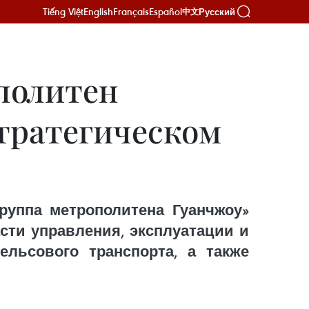
Tiếng Việt
English
Français
Español
Русский
中文
политен
стратегическом
руппа метрополитена Гуанчжоу»
сти управления, эксплуатации и
ельсового транспорта, а также