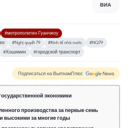
ВИА
#метрополитен Гуанчжоу
во
#Nghị quyết 79
#Kinh tế nhà nước
#NQ79
#Хошимин
#городской транспорт
Подписаться на ВьетнамПлюс
 государственной экономики
енного производства за первые семь
и высокими за многие годы