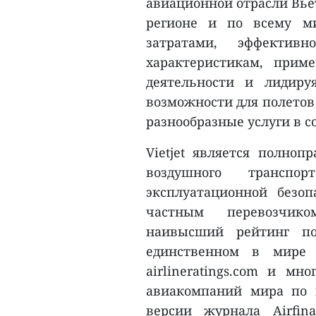
авиационной отрасли Вье
регионе и по всему ми
затратами, эффектив
характеристикам, прим
деятельности и лидируя
возможности для полетов
разнообразные услуги в с
Vietjet является полно
воздушного транспо
эксплуатационной безоп
частным перевозчик
наивысший рейтинг по
единственном в мире 
airlineratings.com и м
авиакомпаний мира по 
версии журнала Airfin