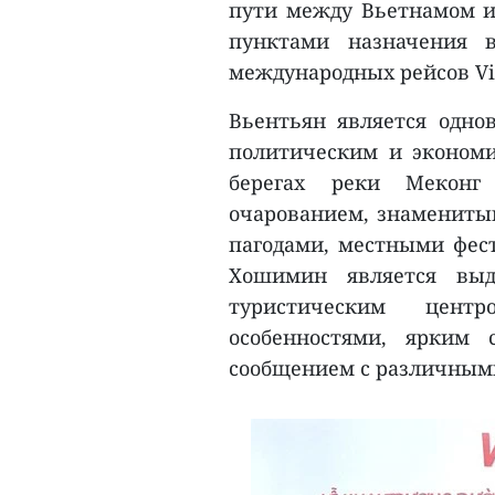
пути между Вьетнамом и 
пунктами назначения 
международных рейсов Vie
Вьентьян является одно
политическим и эконом
берегах реки Меконг
очарованием, знамениты
пагодами, местными фес
Хошимин является выд
туристическим цент
особенностями, ярким
сообщением с различными