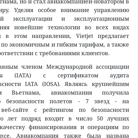
тнама, но и стал авиакомпанией-новатором в
ру. Уделяя особое внимание управлению
ной эксплуатации и эксплуатационным
еняя новейшие технологии во всех видах
 в этом направлении, Vietjet предлагает
 по экономичным и гибким тарифам, а также
оответствии с требованиями клиентов.
правным членом Международной ассоциации
рта (IATA) с сертификатом аудита
асности IATA (IOSA). Являясь крупнейшим
ом Вьетнама, авиакомпания получила
 безопасности полетов - 7 звезд - на
веб-сайте с рейтингом по безопасности
ного лет подряд входит в число 50 лучших
качеству финансирования и операциям по
ance. Авиакомпания также была названа