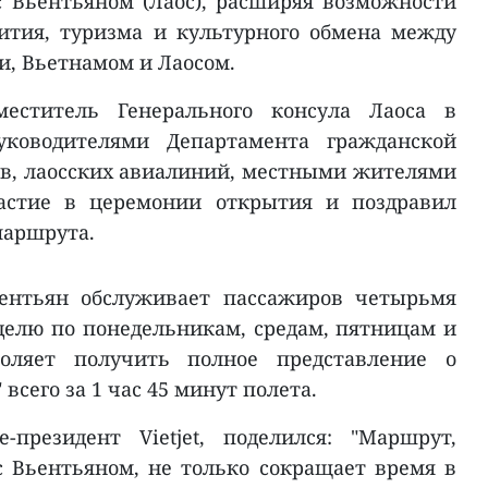
Вьентьяном (Лаос), расширяя возможности
ития, туризма и культурного обмена между
и, Вьетнамом и Лаосом.
меститель Генерального консула Лаоса в
ководителями Департамента гражданской
ов, лаосских авиалиний, местными жителями
астие в церемонии открытия и поздравил
 маршрута.
нтьян обслуживает пассажиров четырьмя
елю по понедельникам, средам, пятницам и
воляет получить полное представление о
всего за 1 час 45 минут полета.
президент Vietjet, поделился: "Маршрут,
Вьентьяном, не только сокращает время в