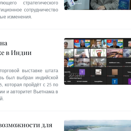
щего стратегического
тиционное сотрудничество
ные изменения.
 на
е в Индии
торговой выставке штата
овь был выбран индийской
6, которая пройдёт с 25 по
ии и авторитет Вьетнама в
й.
 возможности для