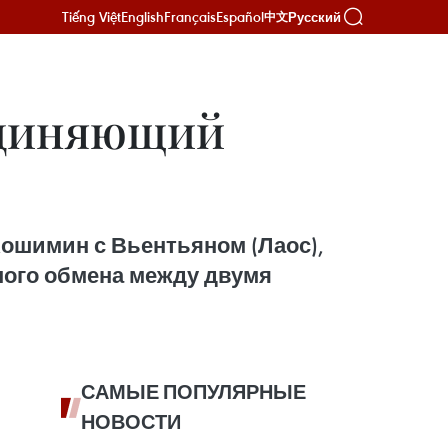
Tiếng Việt
English
Français
Español
Русский
中文
оединяющий
Хошимин с Вьентьяном (Лаос),
ного обмена между двумя
САМЫЕ ПОПУЛЯРНЫЕ
НОВОСТИ