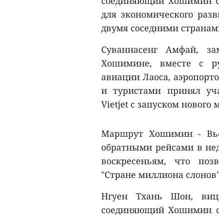
соединяющий Хошимин с 
для экономического разв
двумя соседними странам
Суваннасенг Амфай, за
Хошимине, вместе с ру
авиации Лаоса, аэропорт
и туристами принял уч
Vietjet с запуском нового
Маршрут Хошимин - Вье
обратными рейсами в нед
воскресеньям, что поз
"Стране миллиона слонов" 
Нгуен Тхань Шон, вице-
соединяющий Хошимин с 