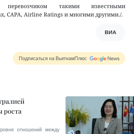
перевозчиком такими известными
x, CAPA, Airline Ratings и многими другими./.
ВИА
Подписаться на ВьетнамПлюс
тралией
ы роста
уровня отношений между