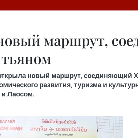
а новый маршрут, с
нтьяном
t открыла новый маршрут, соединяющий 
мического развития, туризма и культур
 и Лаосом.