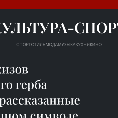
КУЛЬТУРА-СПОР
СПОРТ
СТИЛЬ
МОДА
МУЗЫКА
КУХНЯ
КИНО
кизов
го герба
ерассказанные
одном символе