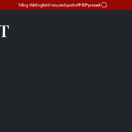
Tiếng Việt
English
Français
Español
Русский
中文
Т