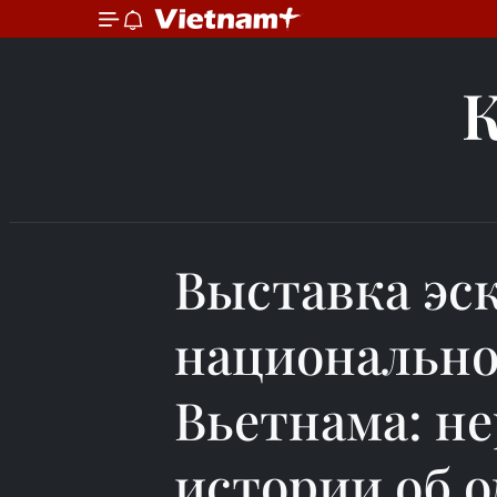
Выставка эс
национально
Вьетнама: н
истории об 