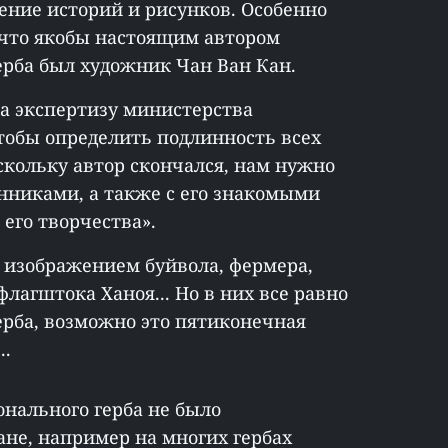
ение историй и рисунков. Особенно
 что якобы настоящим автором
ерба был художник Чан Ван Кан.
на экспертизу министерства
тобы определить подлинность всех
оскольку автор скончался, нам нужно
енниками, а также с его знакомыми
его творчества».
с изображением буйвола, фермера,
флагштока Ханоя... Но в них все равно
рба, возможно это пятиконечная
..
нального герба не было
ане, например на многих гербах