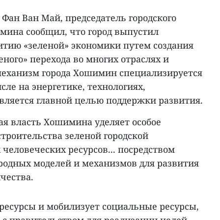
н Фан Ван Май, председатель городского
мина сообщил, что город выпустил
витию «зеленой» экономики путем создания
еного» перехода во многих отраслях и
механизм города Хошимин специализируется
исле на энергетике, технологиях,
 является главной целью поддержки развития.
кая власть Хошимина уделяет особое
роительства зеленой городской
человеческих ресурсов... посредством
одных моделей и механизмов для развития
чества.
ресурсы и мобилизует социальные ресурсы,
 с правительством для реализации целей