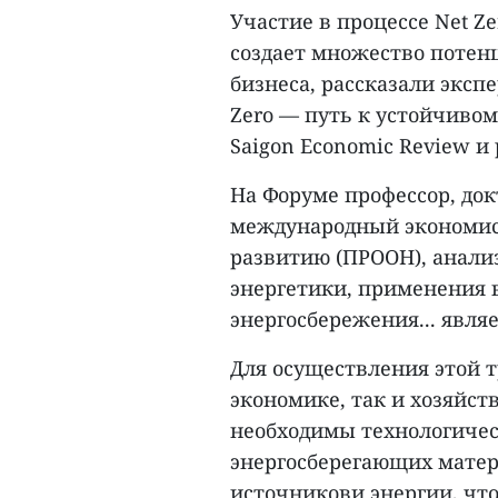
Участие в процессе Net Z
создает множество потенц
бизнеса, рассказали эксп
Zero — путь к устойчиво
Saigon Economic Review и
На Форуме профессор, до
международный экономис
развитию (ПРООН), анали
энергетики, применения 
энергосбережения... явля
Для осуществления этой 
экономике, так и хозяйс
необходимы технологичес
энергосберегающих матер
источникови энергии, чт