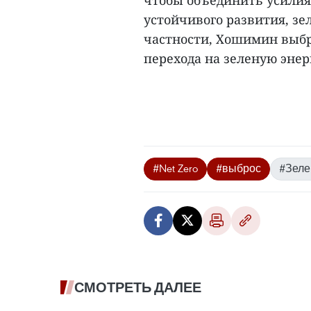
устойчивого развития, зел
частности, Хошимин выбр
перехода на зеленую энер
#Net Zero
#выброс
#Зеле
СМОТРЕТЬ ДАЛЕЕ