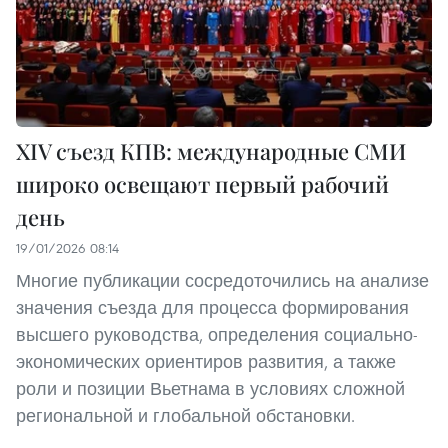
XIV съезд КПВ: международные СМИ
широко освещают первый рабочий
день
19/01/2026 08:14
Многие публикации сосредоточились на анализе
значения съезда для процесса формирования
высшего руководства, определения социально-
экономических ориентиров развития, а также
роли и позиции Вьетнама в условиях сложной
региональной и глобальной обстановки.