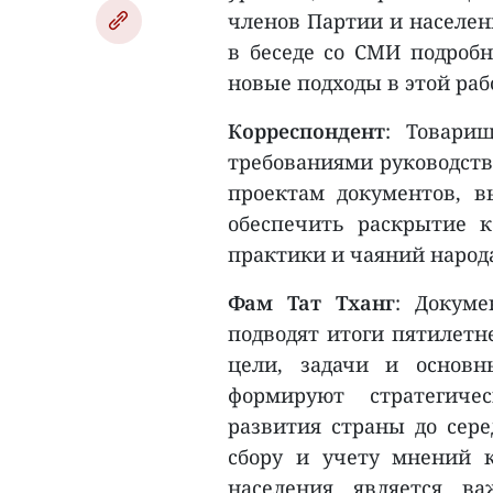
членов Партии и населен
в беседе со СМИ подробн
новые подходы в этой раб
Корреспондент
: Товари
требованиями руководств
проектам документов, 
обеспечить раскрытие к
практики и чаяний народ
Фам Тат Тханг
: Докуме
подводят итоги пятилетн
цели, задачи и основ
формируют стратегич
развития страны до сере
сбору и учету мнений 
населения является ва