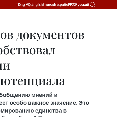
Tiếng Việt
English
Français
Español
Русский
中文
тов документов
обствовал
ии
потенциала
 обобщению мнений и
ет особо важное значение. Это
рмированию единства в