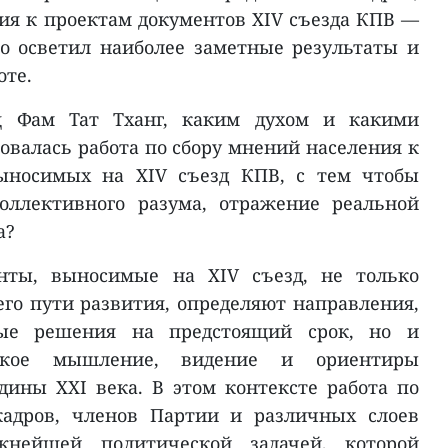
ия к проектам документов XIV съезда КПВ —
о осветил наиболее заметные результаты и
оте.
щ Фам Тат Тханг, каким духом и какими
овалась работа по сбору мнений населения к
выносимых на XIV съезд КПВ, с тем чтобы
оллективного разума, отражение реальной
а?
нты, выносимые на XIV съезд, не только
его пути развития, определяют направления,
ные решения на предстоящий срок, но и
еское мышление, видение и ориентиры
дины XXI века. В этом контексте работа по
кадров, членов Партии и различных слоев
жнейшей политической задачей, которой