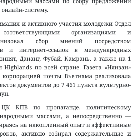
 народными массами по сбору предложений
онлайн-систему.
мания и активного участия молодежи Отдел
оответствующими организациями и
ганизовал сбор мнений посредством
дов и интернет-ссылок в международных
ннят, Дананг, Фубай, Камрань, а также на 1
 Highlands по всей стране. Газета «Нянзан»
й корпорацией почты Вьетнама реализовала
ктов документов до 7 461 пункта культурно-
ун.
ЦК КПВ по пропаганде, политическому
 народными массами, а непосредственно —
ираясь на накопленный опыт и эффективные
роков, активно собирал содержательные и