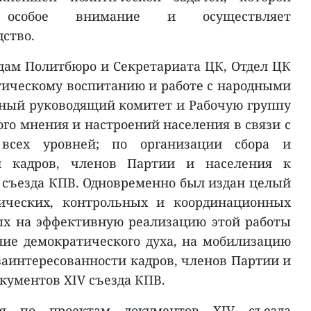
 особое внимание и осуществляет
ство.
дам Политбюро и Секретариата ЦК, Отдел ЦК
тическому воспитанию и работе с народными
ный руководящий комитет и Рабочую группу
го мнения и настроений населения в связи с
всех уровней; по организации сбора и
й кадров, членов Партии и населения к
 съезда КПВ. Одновременно был издан целый
дических, контрольных и координационных
ых на эффективную реализацию этой работы
ие демократического духа, на мобилизацию
заинтересованности кадров, членов Партии и
кументов XIV съезда КПВ.
я по проектам документов XIV съезда