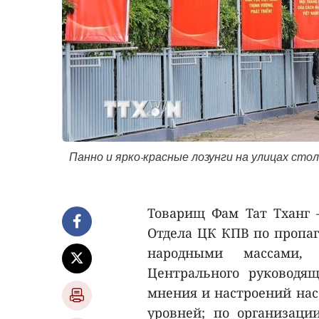
Панно и ярко-красные лозунги на улицах ст
Товарищ Фам Тат Тханг 
Отдела ЦК КПВ по пропаг
народными массами, з
Центрального руководя
мнения и настроений нас
уровней; по организаци