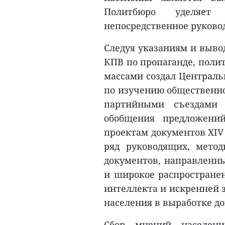
Политбюро уделяет
непосредственное руковод
Следуя указаниям и выво
КПВ по пропаганде, поли
массами создал Централь
по изучению общественно
партийными съездами 
обобщения предложени
проектам документов XIV
ряд руководящих, мето
документов, направленн
и широкое распространен
интеллекта и искренней 
населения в выработке до
Сбор мнений населени