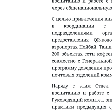
воспитанию и работе с
через общенациональную 
С целью привлечения вни
в координации с с
подразделениями ор
предоставления QR-ко
аэропортах Нойбай, Таншо
200 объектах сети кофеен
совместно с Генерально
программу доведения прое
почтовых отделений комм
Наряду с этим Отдел 
воспитанию и работе с
Руководящий комитет, оп
практики предыдущих с