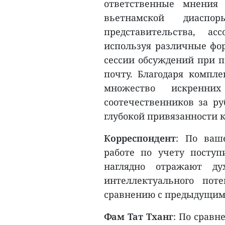
ответственные мнения
вьетнамской диасп
представительства, а
используя различные фо
сессии обсуждений при п
почту. Благодаря компл
множество искренни
соотечественников за ру
глубокой привязанности к
Корреспондент
: По ваш
работе по учету посту
наглядно отражают ду
интеллектуального пот
сравнению с предыдущим
Фам Тат Тханг
: По срав