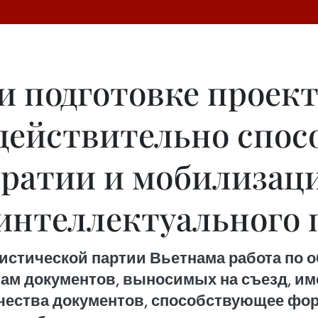
и подготовке проек
 действительно спос
ратии и мобилизац
интеллектуального 
нистической партии Вьетнама работа по
ам документов, выносимых на съезд, име
чества документов, способствующее фо