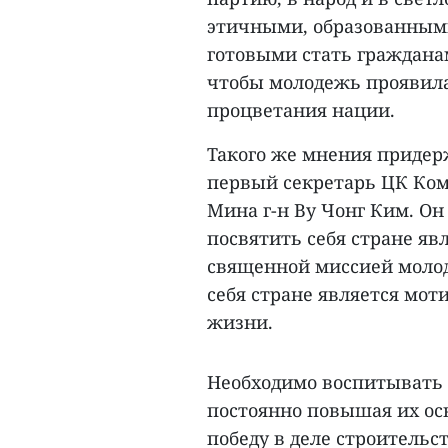
этичными, образованным
готовыми стать гражданам
чтобы молодежь проявила
процветания нации.
Такого же мнения приде
первый секретарь ЦК Ком
Мина г-н Ву Чонг Ким. О
посвятить себя стране яв
священной миссией моло
себя стране является мот
жизни.
Необходимо воспитывать 
постоянно повышая их ос
победу в деле строительс