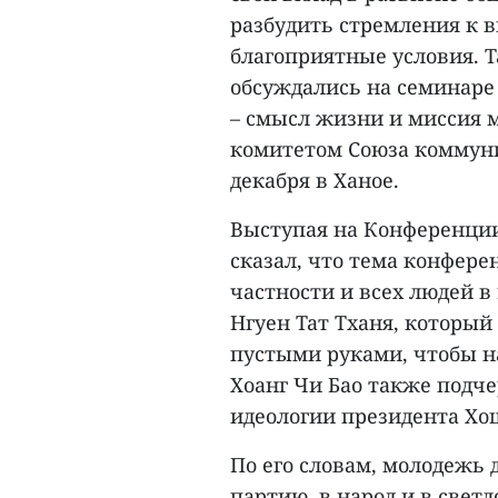
разбудить стремления к в
благоприятные условия. 
обсуждались на семинаре
– смысл жизни и миссия
комитетом Союза коммун
декабря в Ханое.
Выступая на Конференции,
сказал, что тема конфер
частности и всех людей в
Нгуен Тат Тханя, который 
пустыми руками, чтобы н
Хоанг Чи Бао также подч
идеологии президента Х
По его словам, молодежь 
партию, в народ и в свет