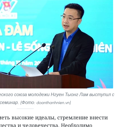
ского союза молодежи Нгуен Тыонг Лам выступил с
семинар. (Фото: doanthanhnien.vn)
еть высокие идеалы, стремление внести
щества и человечества. Необходимо