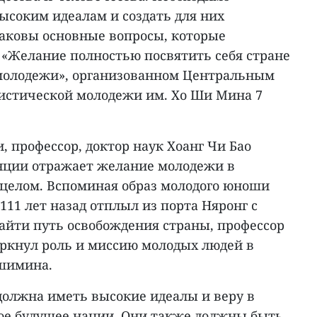
ысоким идеалам и создать для них
Таковы основные вопросы, которые
 «Желание полностью посвятить себя стране
 молодежи», организованном Центральным
истической молодежи им. Хо Ши Мина 7
 профессор, доктор наук Хоанг Чи Бао
енции отражает желание молодежи в
 целом. Вспоминая образ молодого юноши
111 лет назад отплыл из порта Няронг с
айти путь освобождения страны, профессор
еркнул роль и миссию молодых людей в
ошимина.
должна иметь высокие идеалы и веру в
лое будущее нации. Они также должны быть