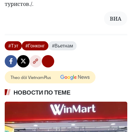
туристов./.
ВИА
#Тэт
#Гонконг
#Вьетнам
Theo dõi VietnamPlus
НОВОСТИ ПО ТЕМЕ