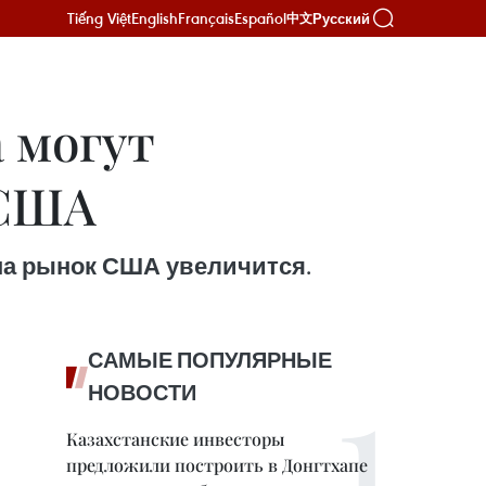
Tiếng Việt
English
Français
Español
Русский
中文
а могут
 США
на рынок США увеличится.
САМЫЕ ПОПУЛЯРНЫЕ
НОВОСТИ
Казахстанские инвесторы
предложили построить в Донгтхапе