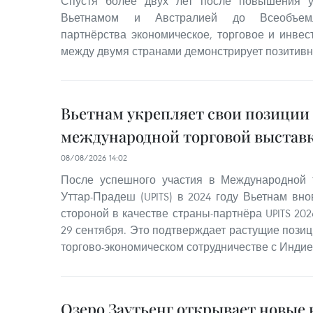
Спустя более двух лет после повышения 
Вьетнамом и Австралией до Всеобъемлю
партнёрства экономическое, торговое и инвес
между двумя странами демонстрирует позитив
Вьетнам укрепляет свои позиции
международной торговой выставк
08/08/2026 14:02
После успешного участия в Международной 
Уттар-Прадеш (UPITS) в 2024 году Вьетнам вн
стороной в качестве страны-партнёра UPITS 202
29 сентября. Это подтверждает растущие позиц
торгово-экономическом сотрудничестве с Индие
Озеро Заутьенг открывает новые