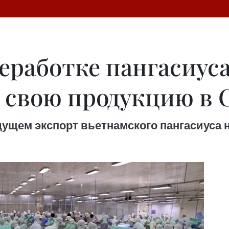
реработке пангасиус
 свою продукцию в
дущем экспорт вьетнамского пангасиуса 