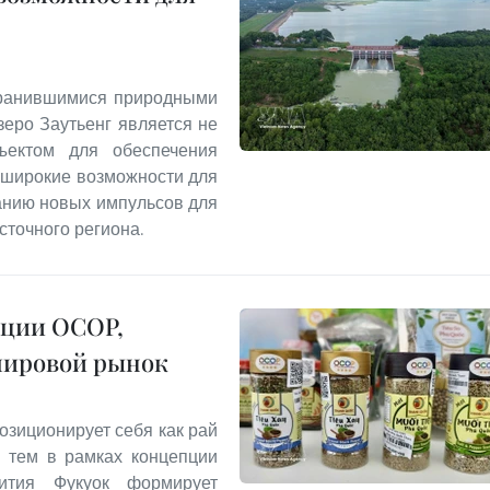
хранившимися природными
еро Заутьенг является не
ъектом для обеспечения
т широкие возможности для
данию новых импульсов для
сточного региона.
кции OCOP,
мировой рынок
озиционирует себя как рай
с тем в рамках концепции
звития Фукуок формирует