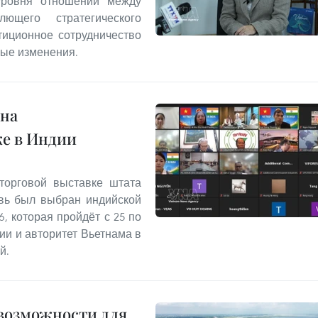
уровня отношений между
щего стратегического
тиционное сотрудничество
ные изменения.
 на
е в Индии
торговой выставке штата
овь был выбран индийской
6, которая пройдёт с 25 по
ии и авторитет Вьетнама в
й.
 возможности для