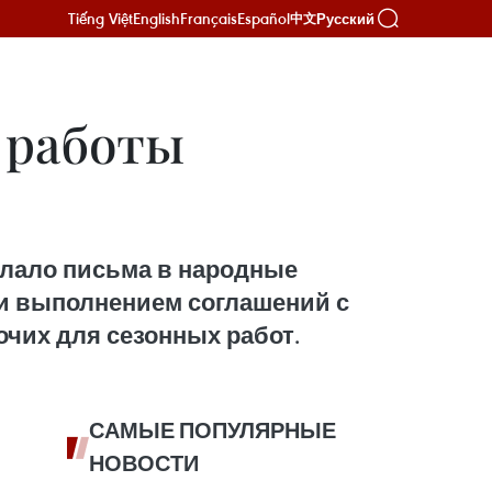
Tiếng Việt
English
Français
Español
Русский
中文
 работы
слало письма в народные
и выполнением соглашений с
очих для сезонных работ.
САМЫЕ ПОПУЛЯРНЫЕ
НОВОСТИ