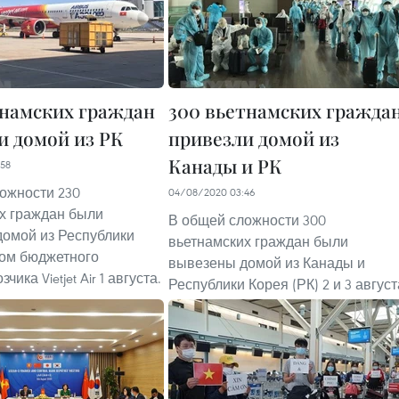
тнамских граждан
300 вьетнамских гражда
и домой из РК
привезли домой из
Канады и РК
58
ожности 230
04/08/2020 03:46
х граждан были
В общей сложности 300
омой из Республики
вьетнамских граждан были
ом бюджетного
вывезены домой из Канады и
ика Vietjet Air 1 августа.
Республики Корея (РК) 2 и 3 август