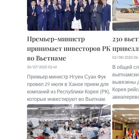
Премьер-министр
230 вье
принимает инвесторов РК
привезл
во Вьетнаме
02/08/2020 06:
В общей сл
30/07/2020 02:43
вьетнамски
Премьер-министр Нгуен Суан Фук
вывезены д
провел 29 июля в Ханое прием для
Корея рейс
компаний из Республики Корея (РК),
авиаперевозч
которые инвестируют во Вьетнам.