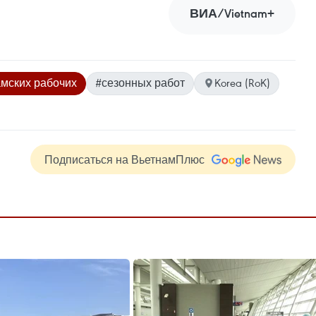
ВИА/Vietnam+
амских рабочих
#сезонных работ
Korea (RoK)
Подписаться на ВьетнамПлюс