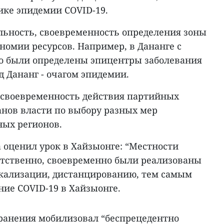
ке эпидемии COVID-19.
ильность, своевременность определения зоны
ономии ресурсов. Например, в Дананге с
о были определены эпицентры заболевания
од Дананг - очагом эпидемии.
 своевременность действия партийных
анов власти по выбору разных мер
ных регионов.
 оценил урок в Хайзыонге: “Местности
ветственно, своевременно были реализованы
кализации, дистанцированию, тем самым
ие COVID-19 в Хайзыонге.
хранения мобилизовал “беспрецедентно