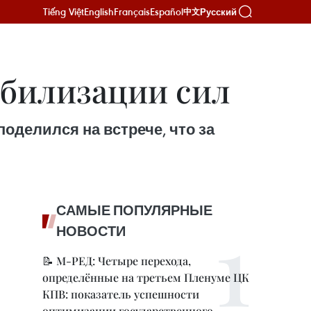
Tiếng Việt
English
Français
Español
Русский
中文
обилизации сил
делился на встрече, что за
САМЫЕ ПОПУЛЯРНЫЕ
НОВОСТИ
📝 М-РЕД: Четыре перехода,
определённые на третьем Пленуме ЦК
КПВ: показатель успешности
оптимизации государственного