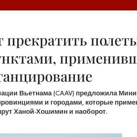
т прекратить полет
унктами, применив
танцирование
ации Вьетнама (CAAV) предложила Минис
провинциями и городами, которые прим
рут Ханой-Хошимин и наоборот.