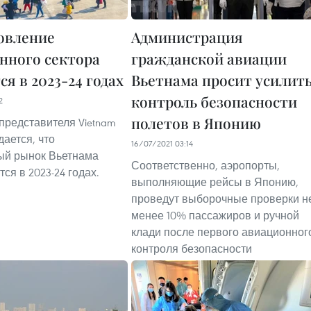
овление
Администрация
нного сектора
гражданской авиации
я в 2023-24 годах
Вьетнама просит усилит
контроль безопасности
2
полетов в Японию
представителя Vietnam
идается, что
16/07/2021 03:14
ый рынок Вьетнама
Соответственно, аэропорты,
ся в 2023-24 годах.
выполняющие рейсы в Японию,
проведут выборочные проверки н
менее 10% пассажиров и ручной
клади после первого авиационног
контроля безопасности