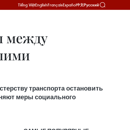
Tiếng Việt
English
Français
Español
Русский
中文
ы между
шими
терству транспорта остановить
еняют меры социального