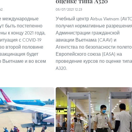
оценке типа A320
42
05/07/2021 12:23
е международные
Учебный центр Airbus Vietnam (AVTC
ут быть постепенно
получил нормативные разрешени
ы к концу 2021 года,
Администрации гражданской
ситуация с COVID-19
авиации Вьетнама (CAAV) и
во второй половине
Агентства по безопасности полето
 вакцинация будет
Европейского союза (EASA) на
о Вьетнаме и во всем
проведение курсов по оценке тип
A320.