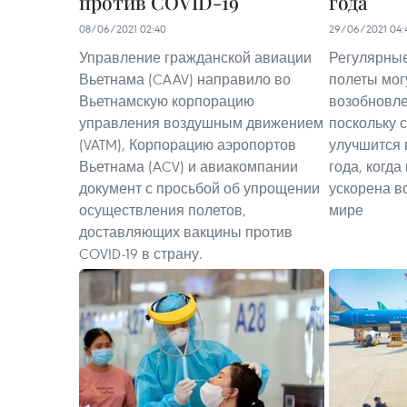
против COVID-19
года
08/06/2021 02:40
29/06/2021 04:
Управление гражданской авиации
Регулярны
Вьетнама (CAAV) направило во
полеты мог
Вьетнамскую корпорацию
возобновлен
управления воздушным движением
поскольку 
(VATM), Корпорацию аэропортов
улучшится 
Вьетнама (ACV) и авиакомпании
года, когда
документ с просьбой об упрощении
ускорена в
осуществления полетов,
мире
доставляющих вакцины против
COVID-19 в страну.