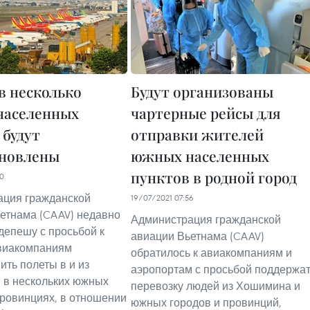
в несколько
Будут организованы
населенных
чартерные рейсы для
 будут
отправки жителей
новлены
южных населенных
пунктов в родной город
40
ация гражданской
19/07/2021 07:56
етнама (CAAV) недавно
Администрация гражданской
депешу с просьбой к
авиации Вьетнама (CAAV)
виакомпаниям
обратилось к авиакомпаниям и
ить полеты в и из
аэропортам с просьбой поддержа
 в нескольких южных
перевозку людей из Хошимина и
провинциях, в отношении
южных городов и провинций,