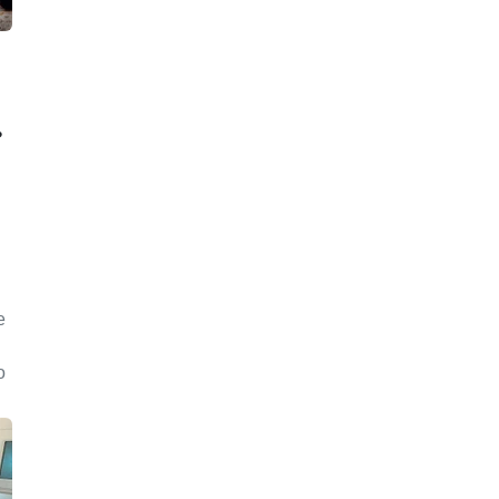
ь
е
о