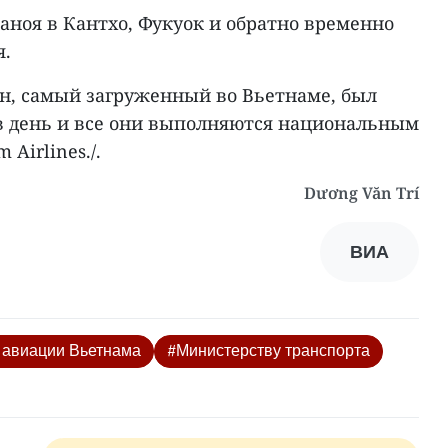
аноя в Кантхо, Фукуок и обратно временно
я.
, самый загруженный во Вьетнаме, был
 в день и все они выполняются национальным
Airlines./.
Dương Văn Trí
ВИА
 авиации Вьетнама
#Министерству транспорта