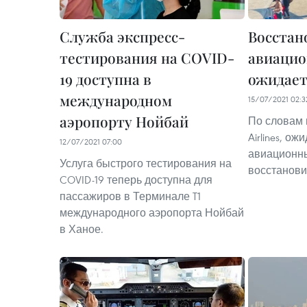
Служба экспресс-
Восстан
тестирования на COVID-
авиацио
19 доступна в
ожидаетс
международном
15/07/2021 02:3
аэропорту Нойбай
По словам 
Airlines, ож
12/07/2021 07:00
авиационн
Услуга быстрого тестирования на
восстановит
COVID-19 теперь доступна для
пассажиров в Терминале T1
международного аэропорта Нойбай
в Ханое.