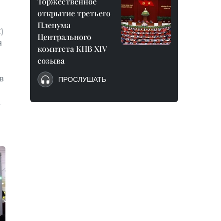
Торжественное
открытие третьего
Пленума
)
Центрального
я
комитета КПВ XIV
созыва
в
ПРОСЛУШАТЬ
а