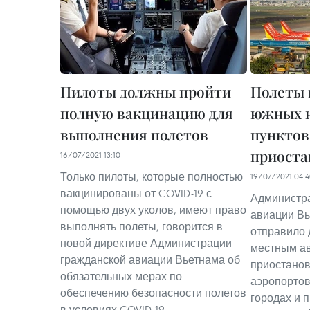
Пилоты должны пройти
Полеты 
полную вакцинацию для
южных 
выполнения полетов
пунктов
приоста
16/07/2021 13:10
Только пилоты, которые полностью
19/07/2021 04:
вакцинированы от COVID-19 с
Администр
помощью двух уколов, имеют право
авиации Вь
выполнять полеты, говорится в
отправило 
новой директиве Администрации
местным а
гражданской авиации Вьетнама об
приостанов
обязательных мерах по
аэропортов
обеспечению безопасности полетов
городах и 
в условиях COVID-19.