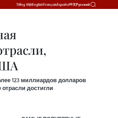
Tiếng Việt
English
Français
Español
Русский
中文
ная
трасли,
США
олее 123 миллиардов долларов
ие отрасли достигли