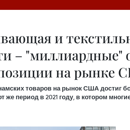
вающая и текстиль
 – "миллиардные" о
позиции на рынке 
тнамских товаров на рынок США достиг б
от же период в 2021 году, в котором мног