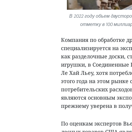
В 2022 году объем двусто
отметку в 100 миллиа
Компания по обработке д
специализируется на эксп
как разделочные доски, с
игрушки, в Соединенные 
Ле Хай Льеу, хотя потреб
этого года на этом рынке
потребительских расходо
являются основным эксп
прежнему уверена в полу
По оценкам экспертов Вь
лесных товаров США явля