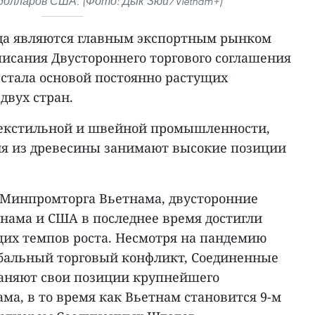
 долларов США. (Фото: Дык Зюй/Vietnam+)
да являются главным экспортным рынком
писания Двустороннего торгового соглашения
я стала основой постоянно растущих
двух стран.
текстильной и швейной промышленности,
лия из древесины занимают высокие позиции
 Минпромторга Вьетнама, двусторонние
нама и США в последнее время достигли
их темпов роста. Несмотря на пандемию
обальный торговый конфликт, Соединенные
аняют свои позиции крупнейшего
ма, в то время как Вьетнам становится 9-м