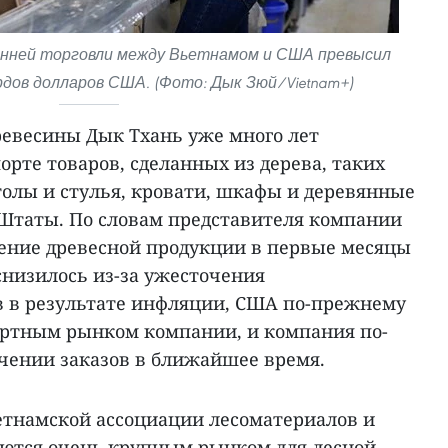
ронней торговли между Вьетнамом и США превысил
рдов долларов США. (Фото: Дык Зюй/Vietnam+)
ревесины Дык Тхань уже много лет
орте товаров, сделанных из дерева, таких
толы и стулья, кровати, шкафы и деревянные
Штаты. По словам представителя компании
ление древесной продукции в первые месяцы
 снизилось из-за ужесточения
в в результате инфляции, США по-прежнему
ортным рынком компании, и компания по-
чении заказов в ближайшее время.
етнамской ассоциации лесоматериалов и
ются очень крупным рынком для лесной