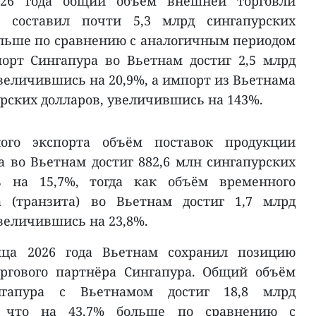
026 года общий объём внешней торговли
 составил почти 5,3 млрд сингапурских
больше по сравнению с аналогичным периодом
порт Сингапура во Вьетнам достиг 2,5 млрд
величившись на 20,9%, а импорт из Вьетнама
урских долларов, увеличившись на 143%.
кого экспорта объём поставок продукции
а во Вьетнам достиг 882,6 млн сингапурских
ь на 15,7%, тогда как объём временного
а (транзита) во Вьетнам достиг 1,7 млрд
величившись на 23,8%.
ца 2026 года Вьетнам сохранил позицию
оргового партнёра Сингапура. Общий объём
гапура с Вьетнамом достиг 18,8 млрд
в, что на 43,7% больше по сравнению с