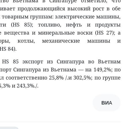
ство Вьетнама в Сингапуре отметило, что
живает продолжающийся высокий рост в обе
м товарным группам: электрические машины,
ти (HS 85); топливо, нефть и продукты
 вещества и минеральные воски (HS 27); а
торы, котлы, механические машины и
HS 84).
е HS 85 экспорт из Сингапура во Вьетнам
порт Сингапура из Вьетнама — на 149,2%; по
л соответственно 25,8% /.и 302,5%; по группе
,3% и 243,3%./.
ВИA