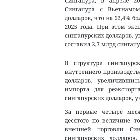
Сингапура, в апреле 2
Сингапура с Вьетнамом
долларов, что на 62,4% 
2025 года. При этом экс
сингапурских долларов, у
составил 2,7 млрд сингап
В структуре сингапурс
внутреннего производств
долларов, увеличившис
импорта для реэкспорт
сингапурских долларов, у
За первые четыре меся
десятого по величине т
внешней торговли Син
сингапурских долларо