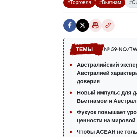
#Торговля
#Вьетнам
#С
№ 59-NQ/TW
Австралийский экспе
Австралией характер
доверия
Новый импульс для д
Вьетнамом и Австрал
Фукуок повышает уро
ценности на мировой
Чтобы АСЕАН не тольк