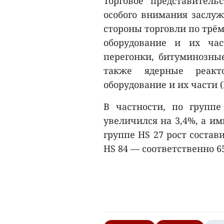
Торговое представитель
особого внимания заслу
стороны торговли по трё
оборудование и их час
перегонки, битуминозные
также ядерные реак
оборудование и их части (
В частности, по групп
увеличился на 3,4%, а им
группе HS 27 рост состави
HS 84 — соответственно 65