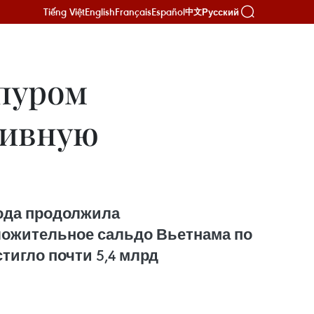
Tiếng Việt
English
Français
Español
Русский
中文
пуром
тивную
года продолжила
ложительное сальдо Вьетнама по
тигло почти 5,4 млрд