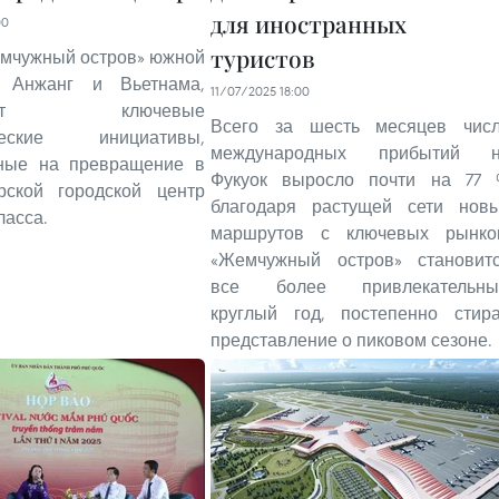
для иностранных
00
туристов
емчужный остров» южной
и Анжанг и Вьетнама,
11/07/2025 18:00
вает ключевые
Всего за шесть месяцев чис
ические инициативы,
международных прибытий 
ные на превращение в
Фукуок выросло почти на 77
ской городской центр
благодаря растущей сети нов
ласса.
маршрутов с ключевых рынко
«Жемчужный остров» становит
все более привлекательн
круглый год, постепенно стир
представление о пиковом сезоне.