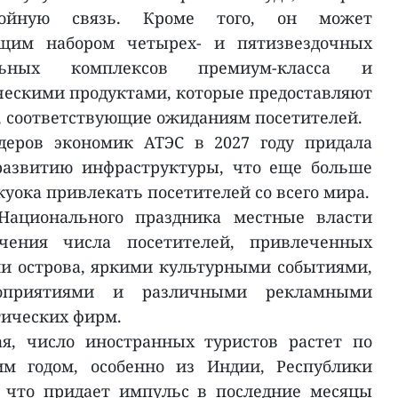
ебойную связь. Кроме того, он может
ющим набором четырех- и пятизвездочных
ельных комплексов премиум-класса и
ескими продуктами, которые предоставляют
 соответствующие ожиданиям посетителей.
деров экономик АТЭС в 2027 году придала
развитию инфраструктуры, что еще больше
уока привлекать посетителей со всего мира.
ационального праздника местные власти
чения числа посетителей, привлеченных
 острова, яркими культурными событиями,
роприятиями и различными рекламными
тических фирм.
я, число иностранных туристов растет по
м годом, особенно из Индии, Республики
, что придает импульс в последние месяцы