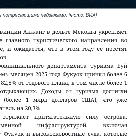
я потрясающими пейзажами. (Фото: ВИA)
овинции Анжанг в дельте Меконга укрепляет
е главного туристического направления во
, и ожидается, что в этом году ее посетят
ов.
ровинциального департамента туризма Буй
емь месяцев 2025 года Фукуок принял более 6
82,8% от годового плана, в том числе более 1
отдыхающих. Доходы от туризма достигли
в (более 1 млрд долларов США), что уже
тель на 20,3%.
отражает притягательную силу острова,
еменной инфраструктурой, включая
 Фукуок и высокоскоростные суда, которые