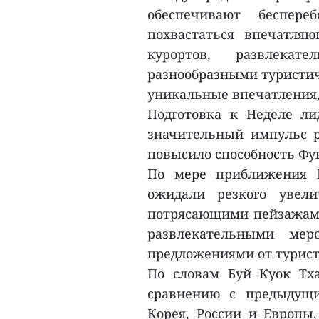
обеспечивают беспер
похвастаться впечатля
курортов, развлекат
разнообразными туристич
уникальные впечатления,
Подготовка к Неделе ли
значительный импульс 
повысило способность Фук
По мере приближения Н
ожидали резкого увели
потрясающими пейзажами
развлекательными ме
предложениями от турис
По словам Буй Куок Тха
сравнению с предыдущи
Корея, России и Европы