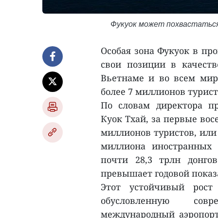
Фукуок может похвастатьс
Особая зона Фукуок в пр
свои позиции в качеств
Вьетнаме и во всем мире
более 7 миллионов турист
По словам директора п
Куок Тхай, за первые вос
миллионов туристов, или 
миллиона иностранных 
почти 28,3 трлн донго
превышает годовой показа
Этот устойчивый рост 
обусловленную совр
международный аэропорт