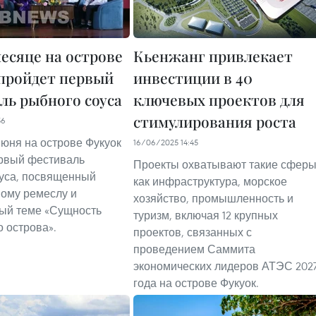
месяце на острове
Кьенжанг привлекает
пройдет первый
инвестиции в 40
ль рыбного соуса
ключевых проектов для
стимулирования роста
56
июня на острове Фукуок
16/06/2025 14:45
рвый фестиваль
Проекты охватывают такие сферы
уса, посвященный
как инфраструктура, морское
ому ремеслу и
хозяйство, промышленность и
ый теме «Сущность
туризм, включая 12 крупных
 острова».
проектов, связанных с
проведением Саммита
экономических лидеров АТЭС 202
года на острове Фукуок.