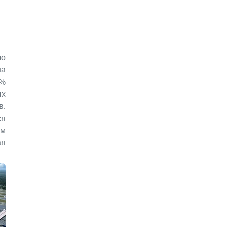
ло
на
 %
ых
в.
ся
ым
ая