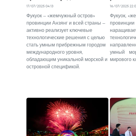
17/07/2025 04:13
16/07/2025 22:
Фукуок — «жемчужный остров»
Фукуок, «ж
провинции Анзянг и всей страны —
провинци
активно реализует ключевые
наращи
технологические решения с целью
технолог
стать умным прибрежным городом
направлен
международного уровня,
умный мор
обладающим уникальной морской и
мирового к
островной спецификой.