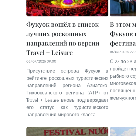
Фукуок вошёл в список
В этом 
лучших роскошных
Фукуок 
направлений по версии
фестива
Travel + Leisure
18/06/2025 22:
С 27 по 29 
05/07/2025 09:00
пройдет пе
Присутствие острова Фукуок в
рыбного со
рейтинге роскошных туристических
многовеков
направлений региона Азиатско-
посвященн
Тихоокеанского региона (АТР) от
жемчужного
Travel + Leisure вновь подтверждает
его статус как туристического
направления мирового класса.