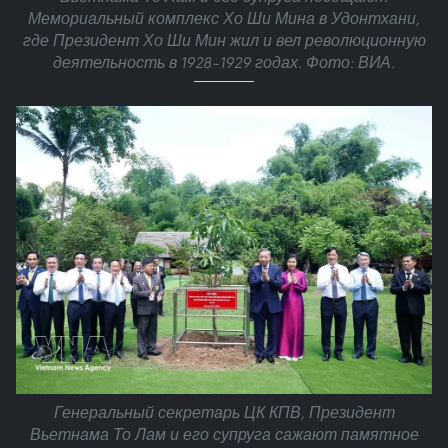
Мемориальный комплекс Хо Ши Мина в Удонтхани,
где Президент Хо Ши Мин жил и вел революционную
деятельность в 1928–1929 годах. Фото: ВИА.
Генеральный секретарь ЦК КПВ, Президент
Вьетнама То Лам и его супруга сажают памятное