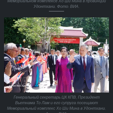
Мемориальном комплексе Хо Ши Мина в провинции
Удонтхани. Фото: ВИА.
Генеральный секретарь ЦК КПВ, Президент
Вьетнама То Лам и его супруга посещают
Мемориальный комплекс Хо Ши Мина в Удонтхани.