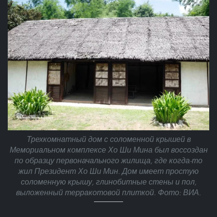
Трехкомнатный дом с соломенной крышей в
Мемориальном комплексе Хо Ши Мина был воссоздан
по образцу первоначального жилища, где когда-то
жил Президент Хо Ши Мин. Дом имеет простую
соломенную крышу, глинобитные стены и пол,
выложенный терракотовой плиткой. Фото: ВИА.