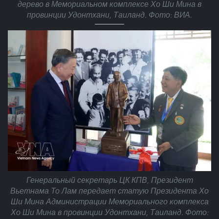
дерево в Мемориальном комплексе Хо Ши Мина в
провинции Удонтхани, Таиланд. Фото: ВИА.
Генеральный секретарь ЦК КПВ, Президент
Вьетнама То Лам передает статую Президента Хо
Ши Мина Администрации Мемориального комплекса
Хо Ши Мина в провинции Удонтхани, Таиланд. Фото: