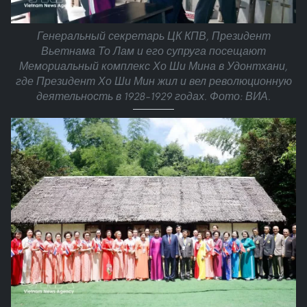
Генеральный секретарь ЦК КПВ, Президент
Вьетнама То Лам и его супруга посещают
Мемориальный комплекс Хо Ши Мина в Удонтхани,
где Президент Хо Ши Мин жил и вел революционную
деятельность в 1928–1929 годах. Фото: ВИА.