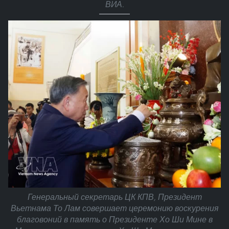
ВИА.
Генеральный секретарь ЦК КПВ, Президент
Вьетнама То Лам совершает церемонию воскурения
благовоний в память о Президенте Хо Ши Мине в