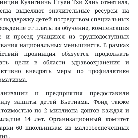
инции Куангнинь Нгуен Тхи Хань отметила,
егда выделяют значительные ресурсы на
и поддержку детей посредством специальных
бождение от платы за обучение, компенсация
е и проезд учащихся из труднодоступных
ивания национальных меньшинств. В рамках
ствий провинция обязуется продолжать
вать цели в области здравоохранения и
активно внедрять меры по профилактике
вматизма.
анизации и предприятия предоставили
нду защиты детей Вьетнама. Фонд также
стоимостью по 2 миллиона донгов каждая и
младше 14 лет. Организационный комитет
дарки 60 школьникам из малообеспеченных
инь.