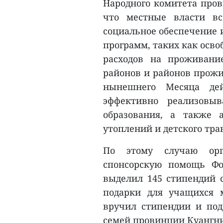
Народного комитета пров
что местные власти вс
социальное обеспечение 
программ, таких как осво
расходов на проживани
районов и районов прож
нынешнего Месяца дей
эффективно реализовы
образования, а также 
утоплений и детского тра
По этому случаю орг
спонсорскую помощь Фо
выделил 145 стипендий 
подарки для учащихся 
вручил стипендии и по
семей провинции Куангн