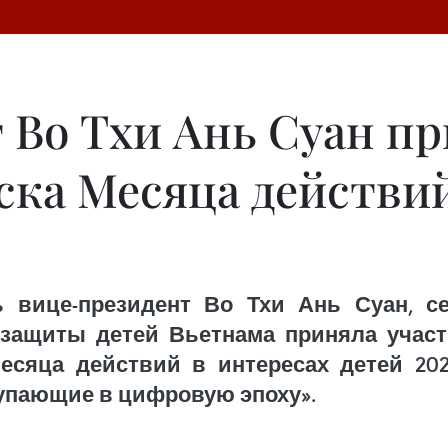
 Во Тхи Ань Суан пр
ска Месяца действий
 вице-президент Во Тхи Ань Суан, с
 защиты детей Вьетнама приняла учас
есяца действий в интересах детей 202
упающие в цифровую эпоху».