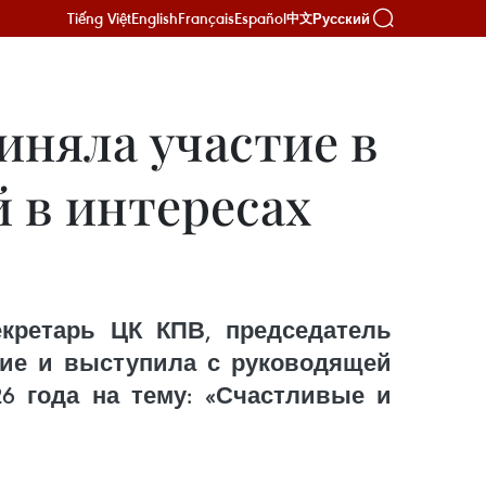
Tiếng Việt
English
Français
Español
Русский
中文
иняла участие в
 в интересах
екретарь ЦК КПВ, председатель
тие и выступила с руководящей
6 года на тему: «Счастливые и