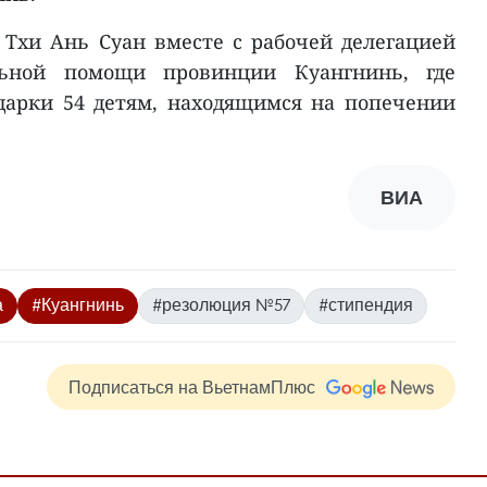
 Тхи Ань Суан вместе с рабочей делегацией
льной помощи провинции Куангнинь, где
дарки 54 детям, находящимся на попечении
ВИА
а
#Куангнинь
#резолюция №57
#стипендия
Подписаться на ВьетнамПлюс