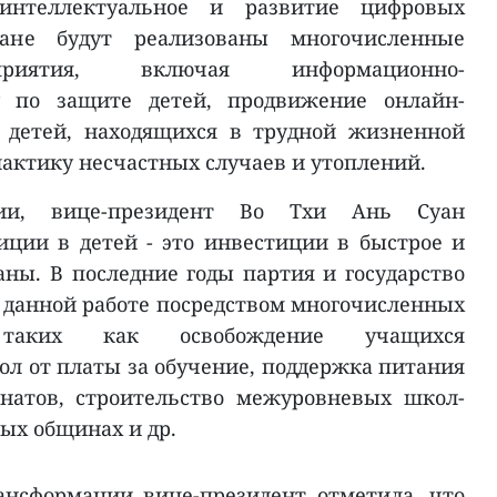
 интеллектуальное и развитие цифровых
ане будут реализованы многочисленные
приятия, включая информационно-
у по защите детей, продвижение онлайн-
у детей, находящихся в трудной жизненной
лактику несчастных случаев и утоплений.
ии, вице-президент Во Тхи Ань Суан
иции в детей - это инвестиции в быстрое и
аны. В последние годы партия и государство
 данной работе посредством многочисленных
 таких как освобождение учащихся
л от платы за обучение, поддержка питания
натов, строительство межуровневых школ-
ых общинах и др.
ансформации вице-президент отметила, что