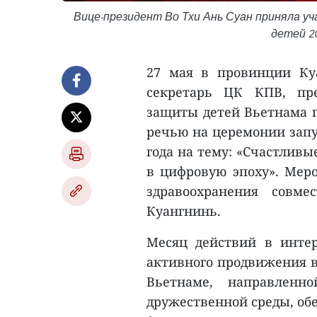
Вице-президент Во Тхи Ань Суан приняла уч
детей 20
27 мая в провинции Ку
секретарь ЦК КПВ, пре
защиты детей Вьетнама п
речью на церемонии запу
года на тему: «Счастлив
в цифровую эпоху». Мер
здравоохранения совм
Куангнинь.
Месяц действий в интер
активного продвижения 
Вьетнаме, направленн
дружественной среды, об