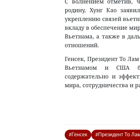
С волнением отметив, ч
родину, Хунг Као заяви
укреплению связей вьетн
вкладу в обеспечение мир
Вьетнама, а также в дал
отношений.
Генсек, Президент То Ла
Вьетнамом и США бу
содержательно и эффект
мира, сотрудничества и р
#Генсек
#Президент То Ла