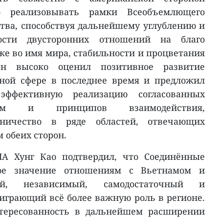
о реализовывать рамки Всеобъемлющего
ства, способствуя дальнейшему углублению и
сти двусторонних отношений на благо
кже во имя мира, стабильности и процветания
н высоко оценил позитивное развитие
нной сфере в последнее время и предложил
эффективную реализацию согласованных
амм и принципов взаимодействия,
дничество в ряде областей, отвечающих
 обеих сторон.
А Хунг Као подтвердил, что Соединённые
е значение отношениям с Вьетнамом и
ый, независимый, самодостаточный и
грающий всё более важную роль в регионе.
тересованность в дальнейшем расширении