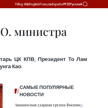
Tiếng Việt
English
Français
Español
Русский
中文
 О. министра
етарь ЦК КПВ, Президент То Лам
нга Као.
САМЫЕ ПОПУЛЯРНЫЕ
НОВОСТИ
Авианосная ударная группа Военно-