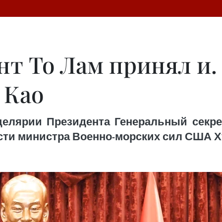
нт То Лам принял и.
 Као
целярии Президента Генеральный секр
ти министра Военно-морских сил США Ху