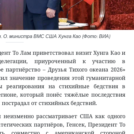
и. О. министра ВМС США Хунга Као (Фото: ВИА)
дент То Лам приветствовал визит Хунга Као и
делегации, приуроченный к участию в
е партнёрство – Друзья Тихого океана 2026»
енил значение проведения этой гуманитарной
 реагирования на стихийные бедствия в
гионе, который понёс тяжёлые последствия
 пострадал от стихийных бедствий.
м неизменно рассматривает США как одного
тегических партнёров, Генсек, Президент То
ть совместно с американской стороной