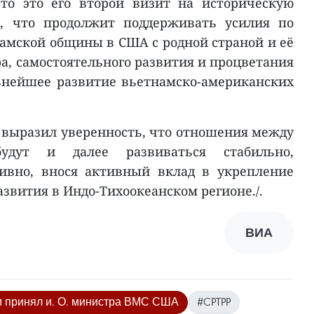
то это его второй визит на историческую
л, что продолжит поддерживать усилия по
амской общины в США с родной страной и её
а, самостоятельного развития и процветания
ьнейшее развитие вьетнамско-американских
м выразил уверенность, что отношения между
дут и далее развиваться стабильно,
ивно, внося активный вклад в укрепление
азвития в Индо-Тихоокеанском регионе./.
ВИА
м принял и. О. министра ВМС США
#CPTPP