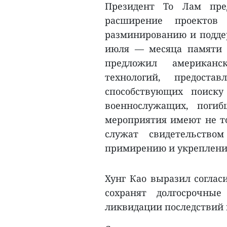
Президент То Лам пр
расширение проектов
разминированию и подде
июля — месяца памяти 
предложил американс
технологий, предост
способствующих поиску
военнослужащих, поги
мероприятия имеют не то
служат свидетельство
примирению и укреплени
Хунг Као выразил соглас
сохранят долгосрочные
ликвидации последствий 