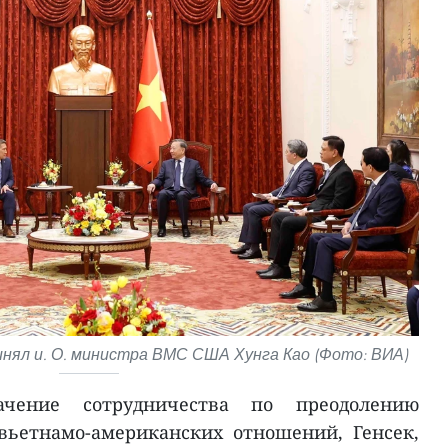
инял и. О. министра ВМС США Хунга Као (Фото: ВИА)
ачение сотрудничества по преодолению
вьетнамо-американских отношений, Генсек,