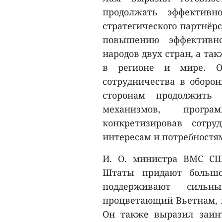
продолжать эффективн
стратегического партнёр
повышению эффективно
народов двух стран, а та
в регионе и мире. О
сотрудничества в оборо
сторонам продолжить 
механизмов, прогр
конкретизировав сотру
интересам и потребностям
И. О. министра ВМС СШ
Штаты придают большо
поддерживают сильн
процветающий Вьетнам, и
Он также выразил заин