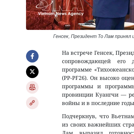
Генсек, Президент То Лам принял 
На встрече Генсек, Прези
сопровождающей его 
программе «Тихоокеанско
(PP-PF26). Он высоко оц
программы и программы
провинции Куангчи — ре
войны и в последние годы
Подчеркнув, что Вьетна
из своих важнейших стра
Лам выразил готовнос