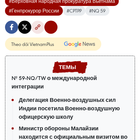
#Верховная народная прокуратура Вьетнама
#Генпрокурор России
#CPTPP
#NQ 59
Theo dõi VietnamPlus
№ 59-NQ/TW о международной
интеграции
Делегация Военно-воздушных сил
Индии посетила Военно-воздушную
офицерскую школу
Министр обороны Малайзии
находится с официальным визитом во