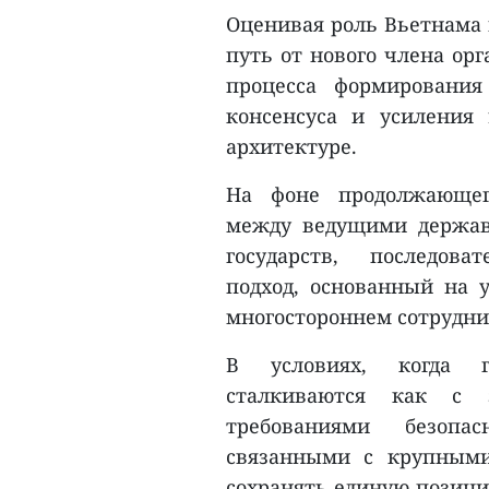
Оценивая роль Вьетнама 
путь от нового члена ор
процесса формирования
консенсуса и усиления
архитектуре.
На фоне продолжающего
между ведущими держав
государств, последов
подход, основанный на 
многостороннем сотрудни
В условиях, когда г
сталкиваются как с 
требованиями безопа
связанными с крупными
сохранять единую позици