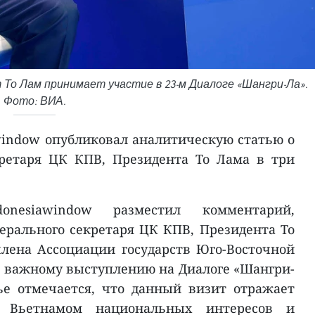
То Лам принимает участие в 23-м Диалоге «Шангри-Ла».
Фото: ВИА.
window опубликовал аналитическую статью о
кретаря ЦК КПВ, Президента То Лама в три
nesiawindow разместил комментарий,
рального секретаря ЦК КПВ, Президента То
члена Ассоциации государств Юго-Восточной
го важному выступлению на Диалоге «Шангри-
ье отмечается, что данный визит отражает
е Вьетнамом национальных интересов и