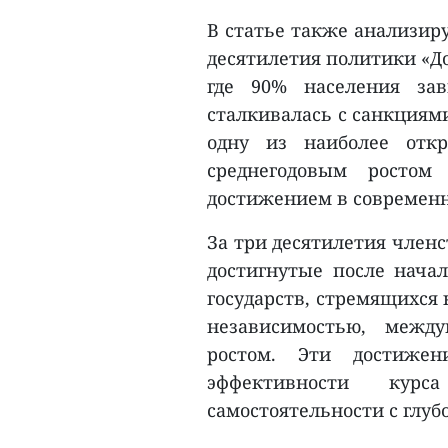
В статье также анализир
десятилетия политики «До
где 90% населения зав
сталкивалась с санкциям
одну из наиболее отк
среднегодовым рост
достижением в современн
За три десятилетия член
достигнутые после нача
государств, стремящихся
независимостью, межд
ростом. Эти достижен
эффективности кур
самостоятельности с глу