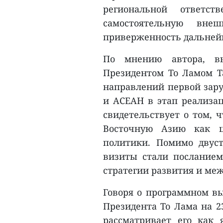
региональной ответст
самостоятельную вн
приверженность дальней
По мнению автора, в
Президентом То Ламом Т
направлений первой зару
и АСЕАН в этап реализац
свидетельствует о том, 
Восточную Азию как ц
политики. Помимо двуст
визиты стали послание
стратегии развития и ме
Говоря о программном вы
Президента То Лама на 2
рассматривает его как 