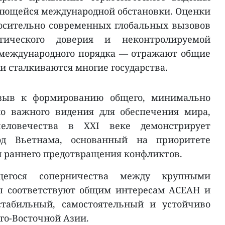
яющейся международной обстановки. Оценки
осительно современных глобальных вызовов
ического доверия и неконтролируемой
 международного порядка — отражают общие
и сталкиваются многие государства.
изыв к формированию общего, минимально
о важного видения для обеспечения мира,
еловечества в XXI веке демонстрирует
од Вьетнама, основанный на приоритете
 и раннего предотвращения конфликтов.
щегося соперничества между крупными
ы соответствуют общим интересам АСЕАН и
стабильный, самостоятельный и устойчиво
о-Восточной Азии.