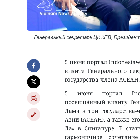
Генеральный секретарь ЦК КПВ, Президент 
5 июня портал Indonesia
визите Генерального се
государства-члена АСЕАН.
5 июня портал Indo
посвящённый визиту Гене
Лама в три государства-
Азии (АСЕАН), а также е
Ла» в Сингапуре. В стат
гармоничное сочетани