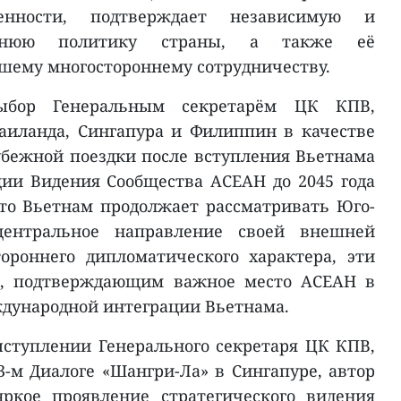
венности, подтверждает независимую и
ешнюю политику страны, а также её
шему многостороннему сотрудничеству.
ыбор Генеральным секретарём ЦК КПВ,
аиланда, Сингапура и Филиппин в качестве
бежной поездки после вступления Вьетнама
ии Видения Сообщества АСЕАН до 2045 года
что Вьетнам продолжает рассматривать Юго-
ентральное направление своей внешней
ороннего дипломатического характера, эти
м, подтверждающим важное место АСЕАН в
ждународной интеграции Вьетнама.
ступлении Генерального секретаря ЦК КПВ,
3-м Диалоге «Шангри-Ла» в Сингапуре, автор
яркое проявление стратегического видения