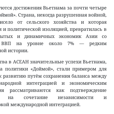
уются достижения Вьетнама за почти четыре
ймой». Страна, некогда разрушенная войной,
исело от сельского хозяйства и которая
и и политической изоляцией, превратилась в
рытых и динамичных экономик Азии со
ом ВВП на уровне около 7% — редким
ой истории.
ства в АСЕАН значительные успехи Вьетнама,
ла политики «Доймой», стали примером для
 к развитию путём сохранения баланса между
ународной интеграцией и экономическим
ия рассматриваются как подтверждение
са на сочетание независимости и
бокой международной интеграцией.