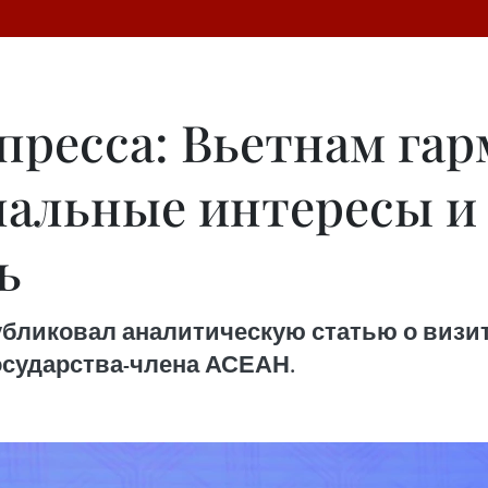
пресса: Вьетнам га
нальные интересы и
ь
публиковал аналитическую статью о визи
государства-члена АСЕАН.