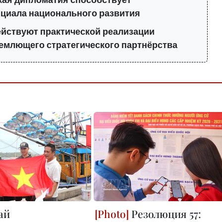
кая дипломатия способствует
циала национального развития
ействуют практической реализации
емлющего стратегического партнёрства
ай
Резолюция 57: