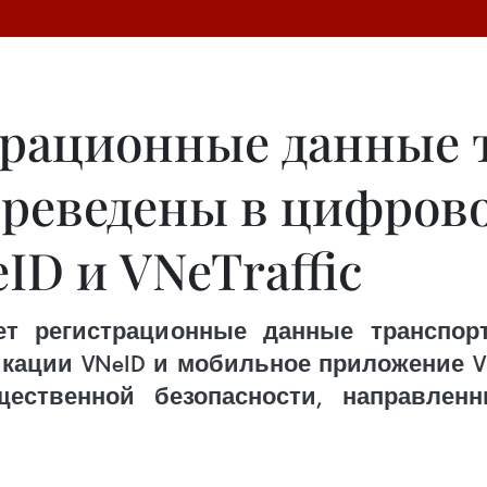
трационные данные
переведены в цифров
D и VNeTraffic
ет регистрационные данные транспор
ции VNeID и мобильное приложение VNe
щественной безопасности, направле