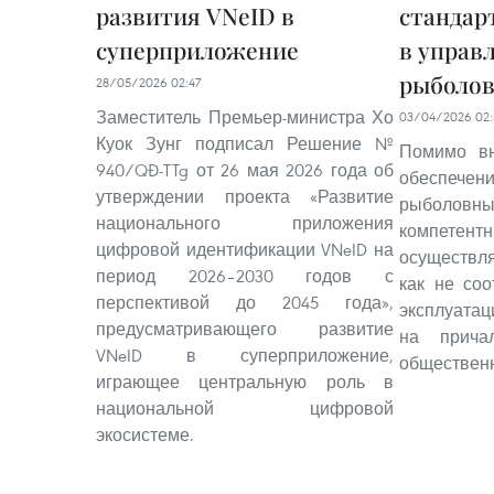
развития VNeID в
стандар
суперприложение
в управ
рыболов
28/05/2026 02:47
Заместитель Премьер-министра Хо
03/04/2026 02:
Куок Зунг подписал Решение №
Помимо вн
940/QĐ-TTg от 26 мая 2026 года об
обеспечени
утверждении проекта «Развитие
рыболов
национального приложения
компете
цифровой идентификации VNeID на
осуществл
период 2026–2030 годов с
как не со
перспективой до 2045 года»,
эксплуатац
предусматривающего развитие
на прича
VNeID в суперприложение,
общественн
играющее центральную роль в
национальной цифровой
экосистеме.