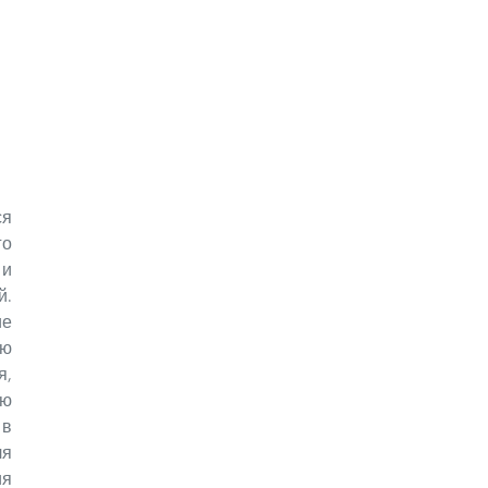
ся
го
 и
й.
ие
ую
я,
ию
в
я
ия