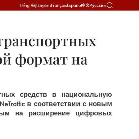
Tiếng Việt
English
Français
Español
Русский
中文
 транспортных
ой формат на
тных средств в национальную
Traffic в соответствии с новым
нным на расширение цифровых