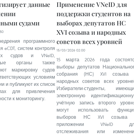
тизирует данные
Применение VNeID для
лении
поддержки студентов на
ными судами
выборах депутатов НС
XVI созыва и народных
50
советов всех уровней
едрения программного
я eCDT, систем контроля
15/03/2026 02:00
ных судов и VNeID,
15 марта 2026 года состоят
нтные органы также
выборы депутатов Национально
яют маркировку судов
собрания (НС) XVI созыва
ответствующих условиям
народных советов всех уровне
ии и публикуют их список
Избиратели-студенты, имеющ
лах для привлечения
электронную идентификационн
ости к мониторингу.
учётную запись второго уровн
могут использовать функц
выборов НС XVI созыва 
приложении VNeID дл
отслеживания или изменен