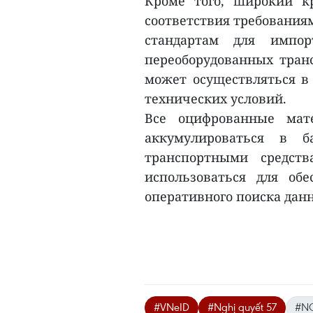
Кроме того, широкий к
соответствия требования
стандартам для импор
переоборудованных транс
может осуществляться в
технических условий.
Все оцифрованные мат
аккумулироваться в б
транспортными средст
использоваться для обе
оперативного поиска данн
#VNeID
#Nghị quyết 57
#NQ