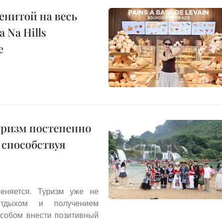
енитой на весь
 Na Hills
е
уризм постепенно
 способствуя
еняется. Туризм уже не
отдыхом и получением
особом внести позитивный