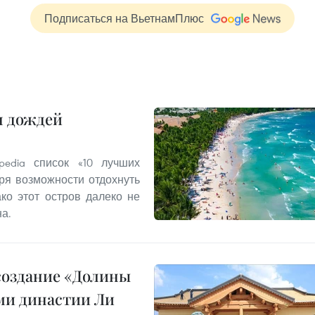
Подписаться на ВьетнамПлюс
н дождей
edia список «10 лучших
ря возможности отдохнуть
ко этот остров далеко не
а.
создание «Долины
ми династии Ли