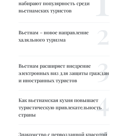
набирают популярность среди
вьетнамских туристов
Вьетнам – новое направление
халяльного туризма
Вьетнам расширяет внедрение
электронных виз для защиты граждан
и иностранных туристов
Как вьетнамская кухня повышает
туристическую привлекательность
страны
Знакомство с первозданной красотой