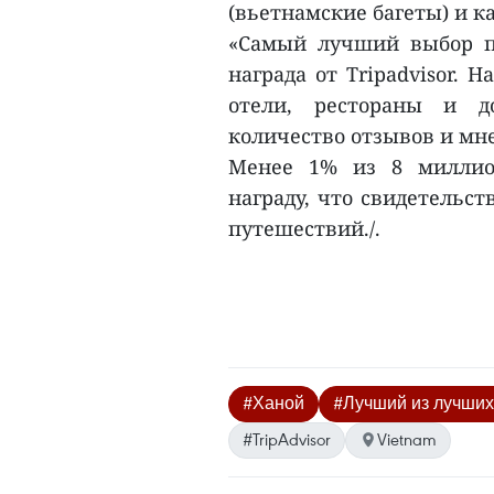
(вьетнамские багеты) и ка
«Самый лучший выбор пу
награда от Tripadvisor. 
отели, рестораны и д
количество отзывов и мне
Менее 1% из 8 миллион
награду, что свидетельс
путешествий./.
#Ханой
#Лучший из лучших
#TripAdvisor
Vietnam