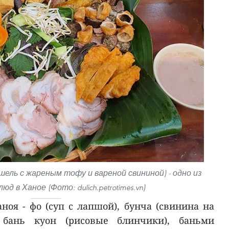
шель с жареным тофу и вареной свининой) - одно из
д в Ханое (Фото: dulich.petrotimes.vn)
ноя - фо (суп с лапшой), бунча (свинина на
 бань куон (рисовые блинчики), баньми