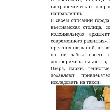
гастрономических напра
направлений.
В своем описании города
вьетнамская столица, 
колониальную архитек
современного развития». 
прежних названий, включ
он не забыл своего п
достопримечательности,
Озера, парки, тенисты
добавляют привлекате
исследовать на такси».