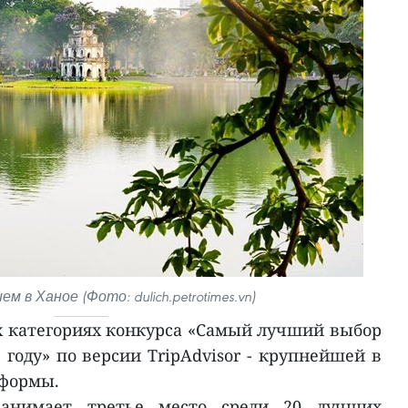
м в Ханое (Фото: dulich.petrotimes.vn)
х категориях конкурса «Самый лучший выбор
году» по версии TripAdvisor - крупнейшей в
тформы.
занимает третье место среди 20 лучших