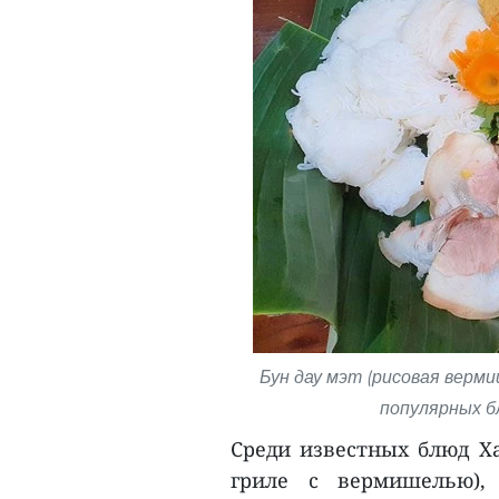
Бун дау мэт (рисовая верми
популярных блю
Среди известных блюд Ха
гриле с вермишелью),