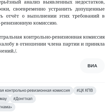
серьёзный анализ выявленных недостатков,
роки, своевременно устранить допущенные
ть отчёт о выполнении этих требований в
-ревизионную комиссию.
нтральная контрольно-ревизионная комиссия
жалобу в отношении члена партии и приняла
ений./.
ВИА
ая контрольно-ревизионная комиссия
#ЦК КПВ
мау
#Донгтхап
тнама»