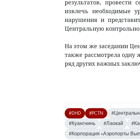
результатов, провести 
извлечь необходимые у
нарушения и представи
Центральную контрольно
На этом же заседании Це
также рассмотрела одну 
ряд других важных заключ
#DHD
#PCTN
#Центральн
#Куангнинь
#Лаокай
#Ка
#Корпорация «Аэропорты Вье