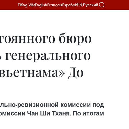
Tiếng Việt
English
Français
Español
Русский
中文
тоянного бюро
 генерального
вьетнама» До
рольно-ревизионной комиссии под
омиссии Чан Ши Тханя. По итогам