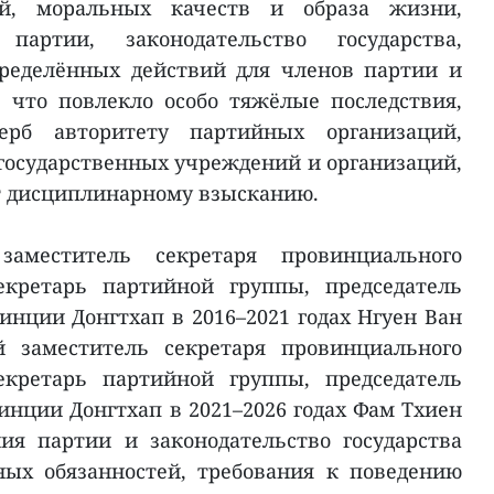
ий, моральных качеств и образа жизни,
артии, законодательство государства,
пределённых действий для членов партии и
 что повлекло особо тяжёлые последствия,
ерб авторитету партийных организаций,
 государственных учреждений и организаций,
т дисциплинарному взысканию.
аместитель секретаря провинциального
екретарь партийной группы, председатель
инции Донгтхап в 2016–2021 годах Нгуен Ван
 заместитель секретаря провинциального
екретарь партийной группы, председатель
инции Донгтхап в 2021–2026 годах Фам Тхиен
я партии и законодательство государства
ых обязанностей, требования к поведению