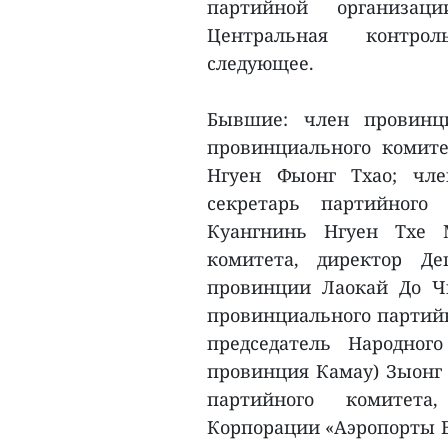
партийной организац
Центральная контрол
следующее.
Бывшие: член провинци
провинциального комит
Нгуен Фыонг Тхао; чле
секретарь партийного
Куангнинь Нгуен Тхе 
комитета, директор Д
провинции Лаокай До Ч
провинциального партийн
председатель Народно
провинция Камау) Зыонг 
партийного комитета,
Корпорации «Аэропорты В