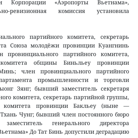
ии Корпорации «Аэропорты Вьетнама»,
ьно-ревизионная комиссия установила
ального партийного комитета, секретарь
ета Союза молодёжи провинции Куангнинь
н провинциального партийного комитета,
 комитета общины Биньльеу провинции
Минь; член провинциального партийного
епартамента промышленности и торговли
ыонг Зянг; бывший заместитель секретаря
ого комитета, секретарь партийной группы,
го комитета провинции Бакльеу (ныне —
Тхань Чунг; бывший член постоянного бюро
 заместитель генерального директора
ьетнама» До Тат Бинь допустили деградацию