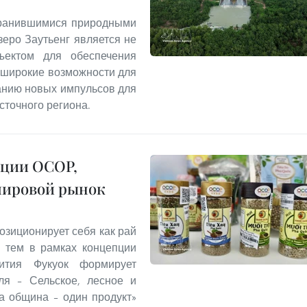
хранившимися природными
еро Заутьенг является не
ъектом для обеспечения
т широкие возможности для
данию новых импульсов для
сточного региона.
кции OCOP,
мировой рынок
озиционирует себя как рай
с тем в рамках концепции
звития Фукуок формирует
ля – Сельское, лесное и
а община – один продукт»