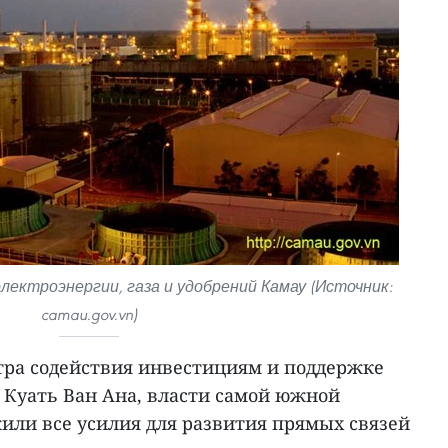
лектроэнергии, газа и удобрений Камау (Источник:
camau.gov.vn)
тра содействия инвестициям и поддержке
 Куать Ван Ана, власти самой южной
ли все усилия для развития прямых связей