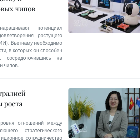
овых чипов
аращивают потенциал
овлетворения растущего
(ИИ), Вьетнаму необходимо
ти, в которых он способен
, сосредоточившись на
и чипов.
тралией
ы роста
уровня отношений между
щего стратегического
тиционное сотрудничество