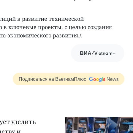
стиций в развитие технической
о в ключевые проекты, с целью создания
но-экономического развития./.
ВИА/Vietnam+
Подписаться на ВьетнамПлюс
ует уделить
ству и