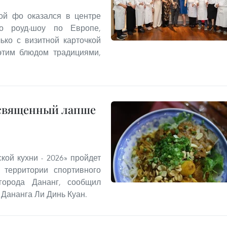
ой фо оказался в центре
го роуд-шоу по Европе,
ько с визитной карточкой
этим блюдом традициями,
освященный лапше
кой кухни - 2026» пройдет
 территории спортивного
города Дананг, сообщил
Дананга Ли Динь Куан.