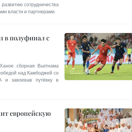
 развитию сотрудничества
ми власти и партнерами.
л в полуфинал с
 Ханое сборная Вьетнама
победой над Камбоджей со
 A и завоевав путёвку в
мит европейскую