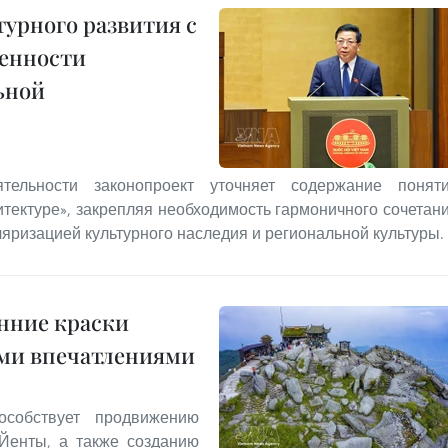
урного развития с
енности
ьной
тельности законопроект уточняет содержание понят
тектуре», закрепляя необходимость гармоничного сочетан
ляризацией культурного наследия и региональной культуры.
нние краски
ыми впечатлениями
собствует продвижению
 Йенты, а также созданию