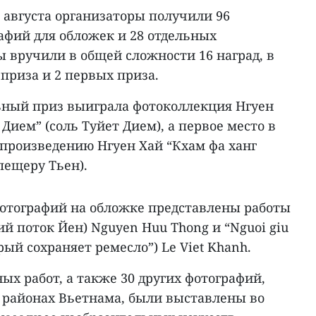
1 августа организаторы получили 96
афий для обложек и 28 отдельных
 вручили в общей сложности 16 наград, в
приза и 2 первых приза.
ьный приз выиграла фотоколлекция Нгуен
Дием” (соль Туйет Дием), а первое место в
 произведению Нгуен Хай “Кхам фа ханг
пещеру Тьен).
фотографий на обложке представлены работы
ий поток Йен) Nguyen Huu Thong и “Nguoi giu
рый сохраняет ремесло”) Le Viet Khanh.
ных работ, а также 30 других фотографий,
районах Вьетнама, были выставлены во