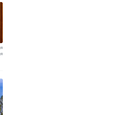
ия
ия