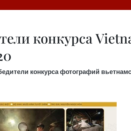
ели конкурса Vietn
20
дители конкурса фотографий вьетнамског