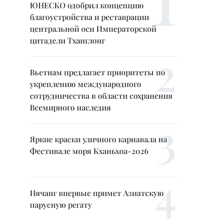
ЮНЕСКО одобрил концепцию
благоустройства и реставрации
центральной оси Императорской
цитадели Тханглонг
Вьетнам предлагает приоритеты по
укреплению международного
сотрудничества в области сохранения
Всемирного наследия
Яркие краски уличного карнавала на
Фестивале моря Кханьхоа-2026
Нячанг впервые примет Азиатскую
парусную регату