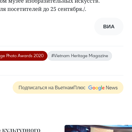
м музее изобразительных искусств.
я посетителей до 25 сентября./.
ВИА
age Photo Awards 2020
#Vietnam Heritage Magazine
Подписаться на ВьетнамПлюс
 культурного