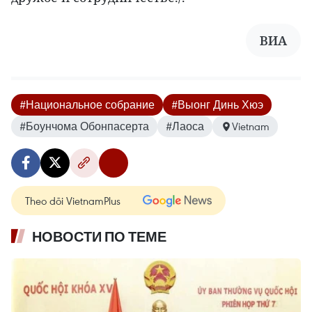
ВИА
#Национальное собрание
#Выонг Динь Хюэ
#Боунчома Обонпасерта
#Лаоса
Vietnam
Theo dõi VietnamPlus
НОВОСТИ ПО ТЕМЕ