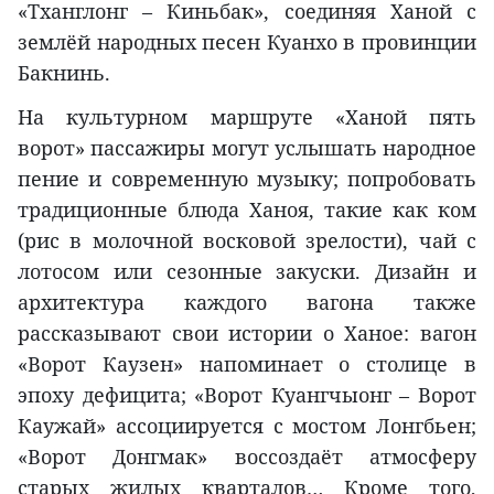
«Тханглонг – Киньбак», соединяя Ханой с
землёй народных песен Куанхо в провинции
Бакнинь.
На культурном маршруте «Ханой пять
ворот» пассажиры могут услышать народное
пение и современную музыку; попробовать
традиционные блюда Ханоя, такие как ком
(рис в молочной восковой зрелости), чай с
лотосом или сезонные закуски. Дизайн и
архитектура каждого вагона также
рассказывают свои истории о Ханое: вагон
«Ворот Каузен» напоминает о столице в
эпоху дефицита; «Ворот Куангчыонг – Ворот
Каужай» ассоциируется с мостом Лонгбьен;
«Ворот Донгмак» воссоздаёт атмосферу
старых жилых кварталов… Кроме того,