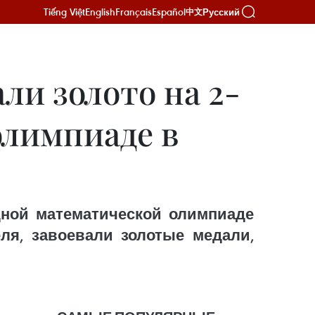
Tiếng Việt
English
Français
Español
Русский
中文
ли золото на 2-
олимпиаде в
дной математической олимпиаде
еля, завоевали золотые медали,