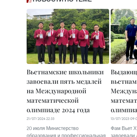
Вьетнамские школьники
Выдающ
завоевали пять медалей
вьетнам
на Международной
Междун
математической
математ
олимпиаде 2024 года
олимпиа
21/07/2024 22:33
13/07/2023 09:
20 июля Министерство
Фам Вьет Х
образования и профессиональная
завоевали 