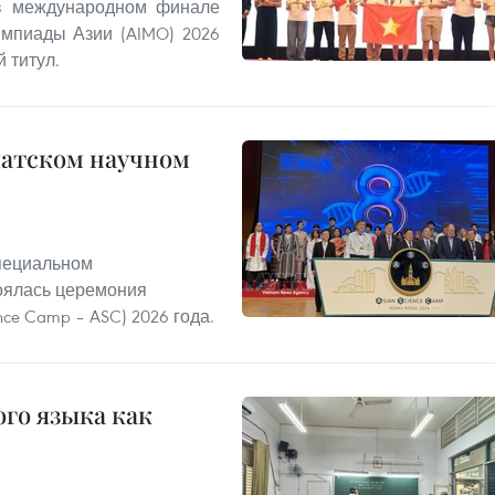
 в международном финале
мпиады Азии (AIMO) 2026
 титул.
иатском научном
Специальном
тоялась церемония
nce Camp – ASC) 2026 года.
го языка как