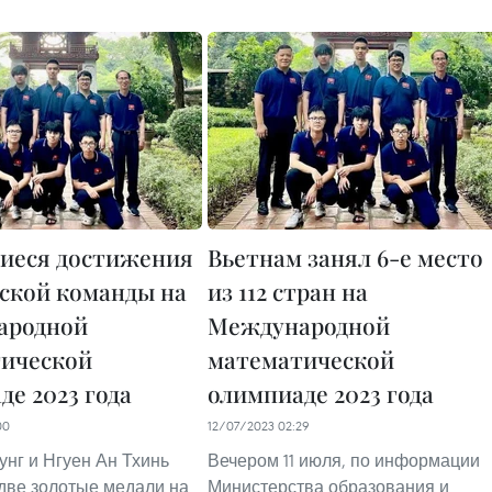
иеся достижения
Вьетнам занял 6-е место
ской команды на
из 112 стран на
ародной
Международной
ической
математической
де 2023 года
олимпиаде 2023 года
00
12/07/2023 02:29
унг и Нгуен Ан Тхинь
Вечером 11 июля, по информации
две золотые медали на
Министерства образования и