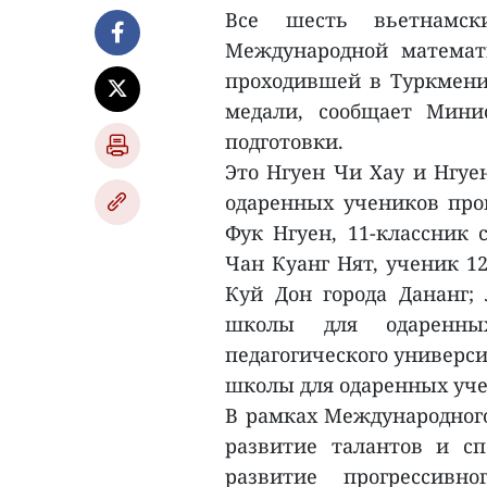
Все шесть вьетнамск
Международной математ
проходившей в Туркменис
медали, сообщает Мини
подготовки.
Это Нгуен Чи Хау и Нгуе
одаренных учеников про
Фук Нгуен, 11-классник
Чан Куанг Нят, ученик 1
Куй Дон города Дананг; 
школы для одаренных
педагогического университ
школы для одаренных уче
В рамках Международного
развитие талантов и сп
развитие прогрессивн