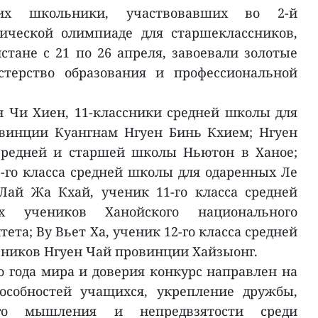
их школьники, участвовавших во 2-й
ической олимпиаде для старшеклассников,
тане с 21 по 26 апреля, завоевали золотые
стерство образования и профессиональной
н Чи Хиен, 11-классники средней школы для
винции Куангнам Нгуен Бинь Кхием; Нгуен
 средней и старшей школы Ньютон в Ханое;
2-го класса средней школы для одаренных Ле
Лай Жа Кхай, ученик 11-го класса средней
 учеников Ханойского национального
ета; Ву Вьет Ха, ученик 12-го класса средней
ников Нгуен Чай провинции Хайзыонг.
 года мира и доверия конкурс направлен на
особностей учащихся, укрепление дружбы,
ого мышления и непредвзятости среди