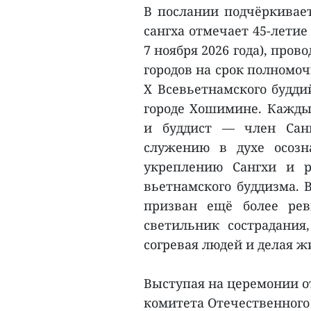
В послании подчёркивает
сангха отмечает 45-летие 
7 ноября 2026 года), про
городов на срок полномоч
X Всевьетнамского будди
городе Хошимине. Кажды
и буддист — член Сан
служению в духе осозн
укреплению Сангхи и 
вьетнамского буддизма. 
призван ещё более рев
светильник сострадания,
согревая людей и делая ж
Выступая на церемонии о
комитета Отечественного