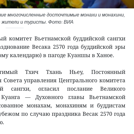
тие многочисленные досточтимые монахи и монахини,
е жители и туристы. Фото: ВИА
ый комитет Вьетнамской буддийской сангхи
зднование Весака 2570 года буддийской эры
кому календарю) в пагоде Куаншы в Ханое.
чтимый Тхич Тхань Ньеу, Постоянный
я Совета управления Центрального комитета
ой сангхи, огласил послание Великого
 Куанга — Духовного главы Вьетнамской
есованное монахам, монахиням и буддистам
убежом по случаю праздника Весак 2570 года
ю.