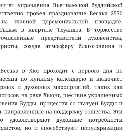
митет управления Вьетнамской буддийской
ественно провёл празднование Весака 2570
на главной церемониальной площадке,
Тыдам в квартале Тхуанхоа. В торжестве
очисленные представители духовенства,
ристы, создав атмосферу благоговения и
 Весака в Хюэ проходит с первого дня по
 месяца по лунному календарю и включает
урных и духовных мероприятий, таких как
отосов на реке Хыонг, шествие украшенных
вения Будды, процессия со статуей Будды и
, направленные на поддержку общества. Эти
о удовлетворяют духовные потребности
ддистов, но и способствуют популяризации