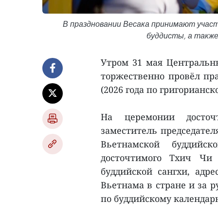
В праздновании Весака принимают учас
буддисты, а такж
Утром 31 мая Центральн
торжественно провёл пра
(2026 года по григорианс
На церемонии досто
заместитель председател
Вьетнамской буддийск
досточтимого Тхич Чи
буддийской сангхи, адр
Вьетнама в стране и за р
по буддийскому календар