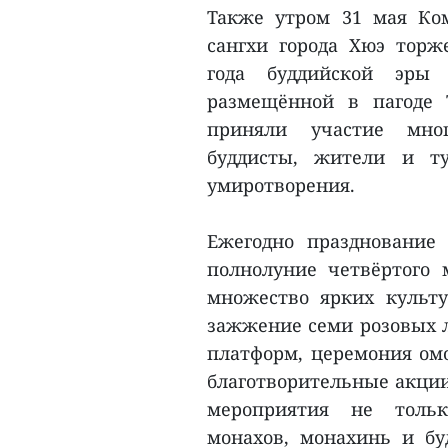
Также утром 31 мая Ко
сангхи города Хюэ торж
года буддийской эры 
размещённой в пагоде 
приняли участие мног
буддисты, жители и ту
умиротворения.
Ежегодно празднование
полнолуние четвёртого
множество ярких культ
зажжение семи розовых л
платформ, церемония омо
благотворительные акции
мероприятия не тольк
монахов, монахинь и бу