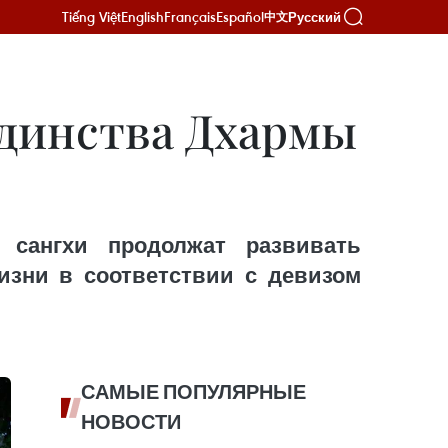
Tiếng Việt
English
Français
Español
Русский
中文
единства Дхармы
 сангхи продолжат развивать
изни в соответствии с девизом
САМЫЕ ПОПУЛЯРНЫЕ
НОВОСТИ