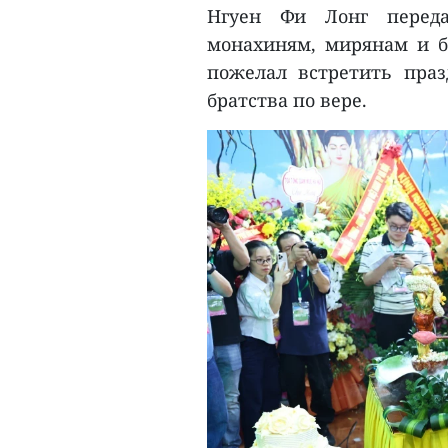
Нгуен Фи Лонг переда
монахиням, мирянам и б
пожелал встретить праз
братства по вере.