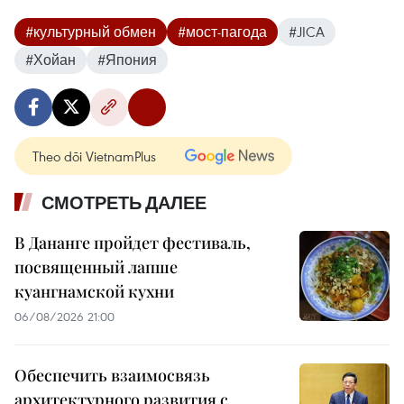
#культурный обмен
#мост-пагода
#JICA
#Хойан
#Япония
Theo dõi VietnamPlus
СМОТРЕТЬ ДАЛЕЕ
В Дананге пройдет фестиваль,
посвященный лапше
куангнамской кухни
06/08/2026 21:00
Обеспечить взаимосвязь
архитектурного развития с