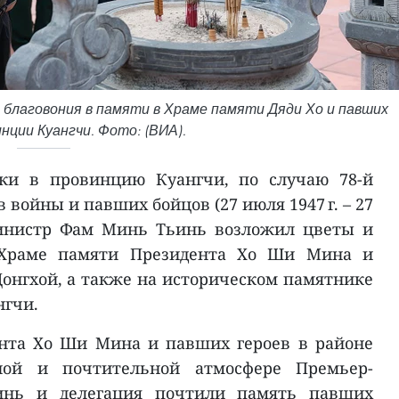
 благовония в памяти в Храме памяти Дяди Хо и павших
инции Куангчи. Фото: (ВИА).
дки в провинцию Куангчи, по случаю 78-й
войны и павших бойцов (27 июля 1947 г. – 27
-министр Фам Минь Тьинь возложил цветы и
 Храме памяти Президента Хо Ши Мина и
Донгхой, а также на историческом памятнике
нгчи.
нта Хо Ши Мина и павших героев в районе
ной и почтительной атмосфере Премьер-
нь и делегация почтили память павших