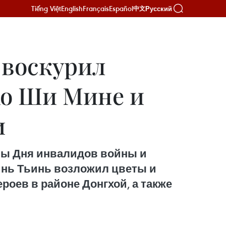
Tiếng Việt
English
Français
Español
Русский
中文
 воcкурил
Хо Ши Мине и
и
ины Дня инвалидов войны и
 Минь Тьинь возложил цветы и
роев в районе Донгхой, а также