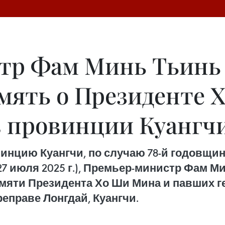
тр Фам Минь Тьинь
амять о Президенте 
в провинции Куангч
винцию Куангчи, по случаю 78-й годовщ
– 27 июля 2025 г.), Премьер-министр Фам
мяти Президента Хо Ши Мина и павших ге
еправе Лонгдай, Куангчи.