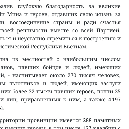
азив глубокую благодарность за великие
Ши Мина и героев, отдавших свою жизнь за
ии, воссоединение страны и ради счастья
своей решимости вместе со всей Партией,
ться и неустанно стремиться к построению и
истической Республики Вьетнам.
дна из местностей с наибольшим числом
ранов, павших бойцов и людей, имеющих
й, - насчитывает около 270 тысяч человек,
иям льготников и людей, имеющих заслуги
них более 32 тысяч павших героев, почти 25
и лиц, приравненных к ним, а также 4 197
а.
ерритории провинции имеется 288 памятных
 павших героям, в том числе 157 кладбищ с