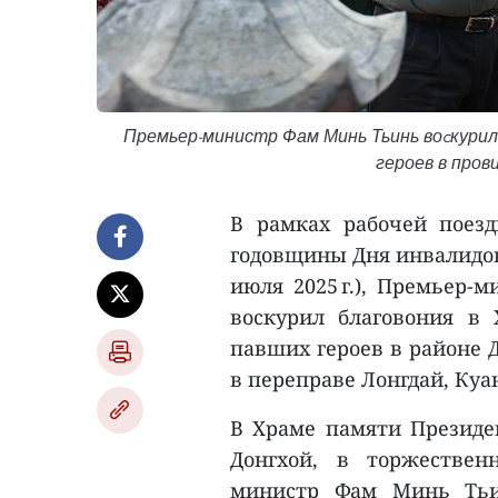
Премьер-министр Фам Минь Тьинь воcкурил
героев в пров
В рамках рабочей поез
годовщины Дня инвалидов 
июля 2025 г.), Премьер
воскурил благовония в
павших героев в районе 
в переправе Лонгдай, Куа
В Храме памяти Президе
Донгхой, в торжествен
министр Фам Минь Тьи