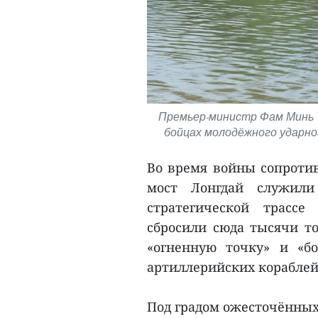
Премьер-министр Фам Минь Т
бойцах молодёжного ударног
Во время войны сопроти
мост Лонгдай служили
стратегической трасс
сбросили сюда тысячи то
«огненную точку» и «б
артиллерийских кораблей
Под градом ожесточённых