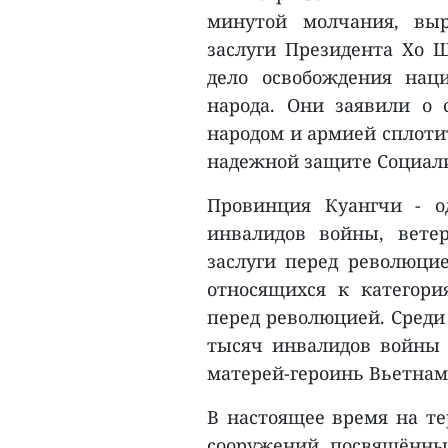
минутой молчания, выр
заслуги Президента Хо 
дело освобождения нац
народа. Они заявили о 
народом и армией сплоти
надежной защите Социал
Провинция Куангчи - о
инвалидов войны, вете
заслуги перед революцие
относящихся к категор
перед революцией. Среди 
тысяч инвалидов войны 
матерей-героинь Вьетнам
В настоящее время на т
сооружений, посвящённых