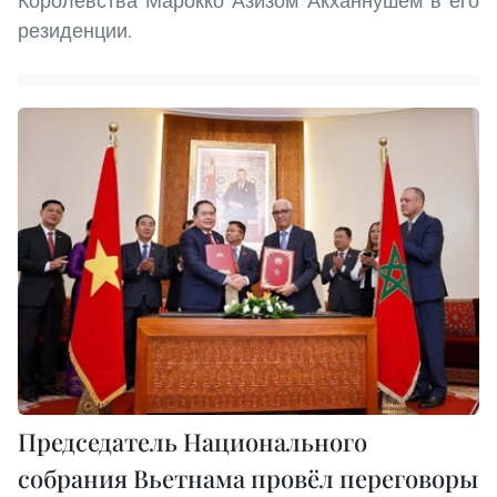
Королевства Марокко Азизом Акханнушем в его
резиденции.
Председатель Национального
собрания Вьетнама провёл переговоры