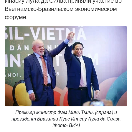
Инасиу Лула да Силва приняли участие во
Вьетнамско-Бразильском экономическом
форуме.
Премьер-министр Фам Минь Тьинь (справа) и
президент Бразилии Луис Инасиу Лула да Силва
(Фото: ВИA)