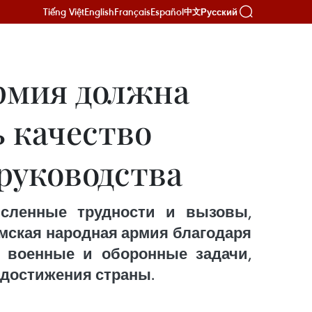
Tiếng Việt
English
Français
Español
Русский
中文
рмия должна
 качество
руководства
исленные трудности и вызовы,
мская народная армия благодаря
 военные и оборонные задачи,
 достижения страны.