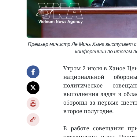
Премьер-министр Ле Минь Хынг выступает с 
конференции по итогам пе
Утром 2 июля в Ханое Це
национальной оборон
политическое совеща
выполнения задач в обла
обороны за первые шесть
второе полугодие.
В работе совещания пр
указаниями член Полит