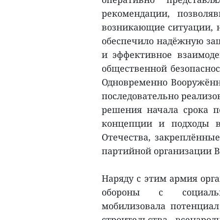
рекомендации, позволя
возникающие ситуации, н
обеспечило надёжную защ
и эффективное взаимод
общественной безопаснос
Одновременно Вооружённ
последовательно реализо
решения начала срока п
концепции и подходы 
Отечества, закреплённые
партийной организации В
Наряду с этим армия орг
обороны с социальн
мобилизовала потенциал
строительства всенаро