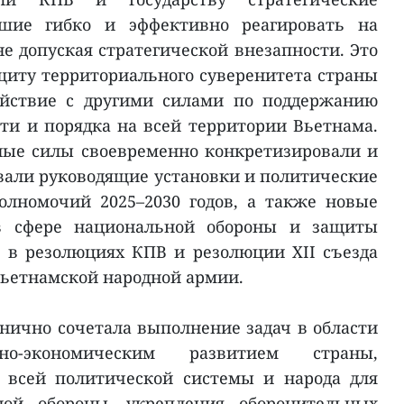
вшие гибко и эффективно реагировать на
е допуская стратегической внезапности. Это
иту территориального суверенитета страны
ействие с другими силами по поддержанию
ти и порядка на всей территории Вьетнама.
ые силы своевременно конкретизировали и
вали руководящие установки и политические
олномочий 2025–2030 годов, а также новые
в сфере национальной обороны и защиты
 в резолюциях КПВ и резолюции XII съезда
ьетнамской народной армии.
анично сочетала выполнение задач в области
о-экономическим развитием страны,
 всей политической системы и народа для
дной обороны, укрепления оборонительных