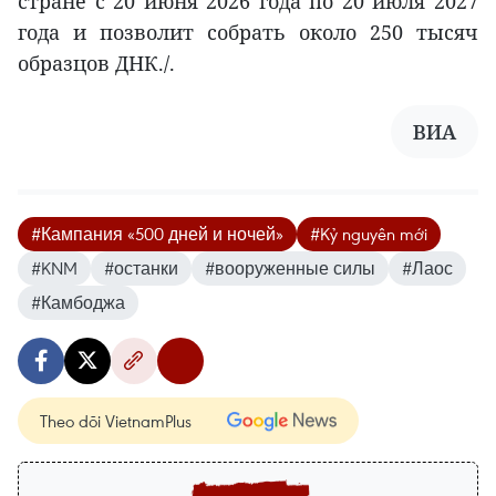
стране с 20 июня 2026 года по 20 июля 2027
года и позволит собрать около 250 тысяч
образцов ДНК./.
ВИА
#Кампания «500 дней и ночей»
#Kỷ nguyên mới
#KNM
#останки
#вооруженные силы
#Лаос
#Камбоджа
Theo dõi VietnamPlus