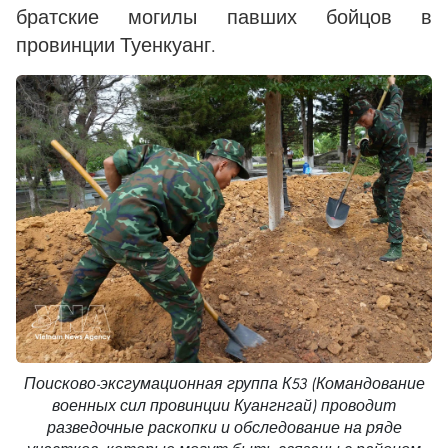
братские могилы павших бойцов в
провинции Туенкуанг.
Поисково-эксгумационная группа К53 (Командование
военных сил провинции Куангнгай) проводит
разведочные раскопки и обследование на ряде