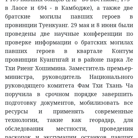
в Лаосе и 694 - в Камбодже), а также две
братские могилы павших героев в
провинции Туенкуанг. 29 мая и 8 июня были
проведены две научные конференции по
проверке информации о братских могилах
павших героев в квартале Контум
провинции Куангнгай и в районе парка Ле
Тхи Риенг Хошимина. Заместитель премьер-
министра, руководитель Национального
руководящего комитета Фам Тхи Тхань Ча
поручила в срочном порядке завершить
подготовку документов, мобилизовать все
ресурсы и применять современные
технологии, такие как георадар, для
обследования местности, проведения
раскопок и эксгумации останков павших