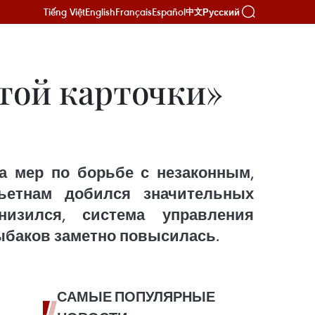
Tiếng Việt
English
Français
Español
Русский
中文
той карточки»
а мер по борьбе с незаконным,
етнам добился значительных
низился, система управления
ыбаков заметно повысилась.
САМЫЕ ПОПУЛЯРНЫЕ