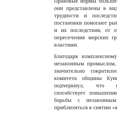
Правовые нормы больше 
они представлены в ви
трудности и последст
постановки помогают ры
и их последствия, от 
пересечения морских г
властями.
Благодаря комплексном
незаконным промыслом,
значительно сократило
комитета общины Куи
подчеркнул, что ин
способствует повышени
борьбы с незаконны
приблизиться к снятию «