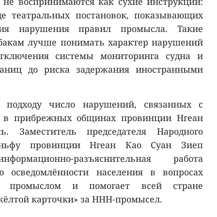
не воспринимаются как сухие инструкции:
де театральных постановок, показывающих
вия нарушения правил промысла. Такие
бакам лучше понимать характер нарушений
отключения системы мониторинга судна и
раниц до риска задержания иностранными
у подходу число нарушений, связанных с
 в прибрежных общинах провинции Нгеан
сь. Заместитель председателя Народного
ньфу провинции Нгеан Као Суан Зиеп
формационно-разъяснительная работа
ю осведомлённости населения в вопросах
м промыслом и помогает всей стране
жёлтой карточки» за ННН-промысел.