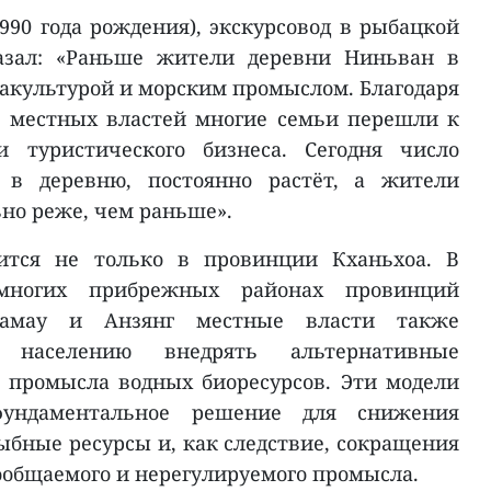
90 года рождения), экскурсовод в рыбацкой
казал: «Раньше жители деревни Ниньван в
акультурой и морским промыслом. Благодаря
е местных властей многие семьи перешли к
и туристического бизнеса. Сегодня число
 в деревню, постоянно растёт, а жители
ьно реже, чем раньше».
дится не только в провинции Кханьхоа. В
многих прибрежных районах провинций
Камау и Анзянг местные власти также
 населению внедрять альтернативные
 промысла водных биоресурсов. Эти модели
фундаментальное решение для снижения
ыбные ресурсы и, как следствие, сокращения
сообщаемого и нерегулируемого промысла.