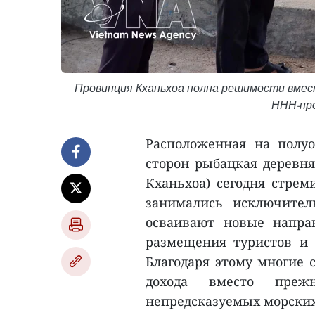
Провинция Кханьхоа полна решимости вмес
ННН-про
Расположенная на полу
сторон рыбацкая деревня
Кханьхоа) сегодня стрем
занимались исключител
осваивают новые направ
размещения туристов и
Благодаря этому многие 
дохода вместо преж
непредсказуемых морских