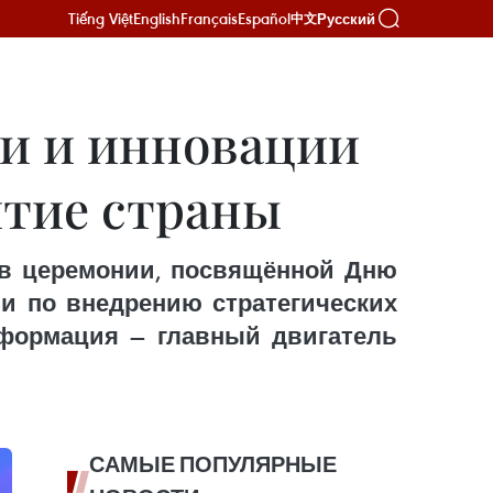
Tiếng Việt
English
Français
Español
Русский
中文
ии и инновации
итие страны
 в церемонии, посвящённой Дню
ии по внедрению стратегических
нсформация — главный двигатель
САМЫЕ ПОПУЛЯРНЫЕ