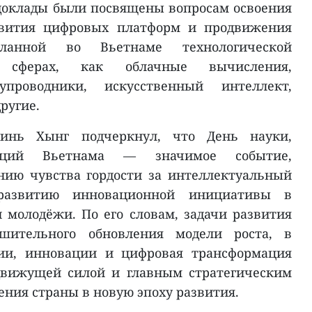
доклады были посвящены вопросам освоения
азвития цифровых платформ и продвижения
еланной во Вьетнаме технологической
сферах, как облачные вычисления,
лупроводники, искусственный интеллект,
ругие.
инь Хынг подчеркнул, что День науки,
аций Вьетнама — значимое событие,
нию чувства гордости за интеллектуальный
развитию инновационной инициативы в
и молодёжи. По его словам, задачи развития
ешительного обновления модели роста, в
гии, инновации и цифровая трансформация
движущей силой и главным стратегическим
ения страны в новую эпоху развития.