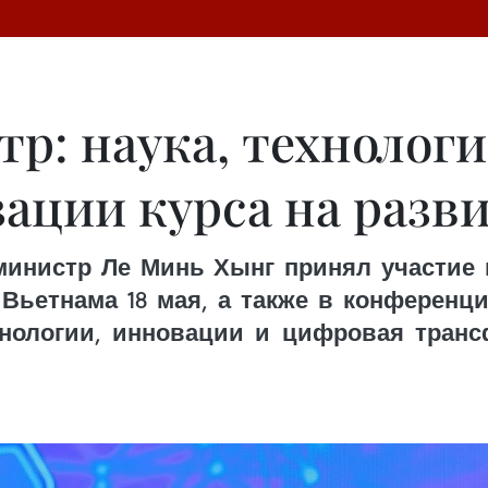
р: наука, технолог
зации курса на разв
-министр Ле Минь Хынг принял участие
 Вьетнама 18 мая, а также в конференц
ехнологии, инновации и цифровая тра