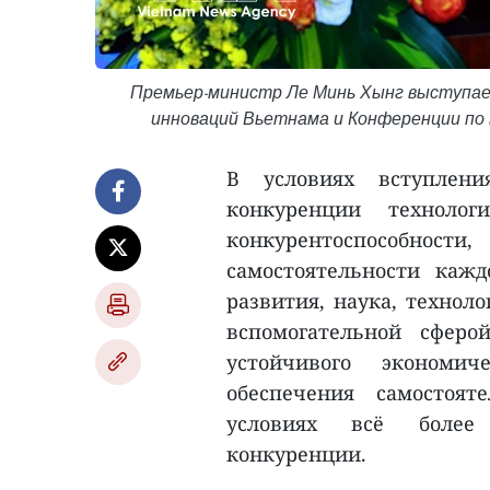
Премьер-министр Ле Минь Хынг выступает
инноваций Вьетнама и Конференции по
В условиях вступлен
конкуренции технолог
конкурентоспособност
самостоятельности каждо
развития, наука, технол
вспомогательной сферо
устойчивого экономич
обеспечения самостоят
условиях всё более 
конкуренции.