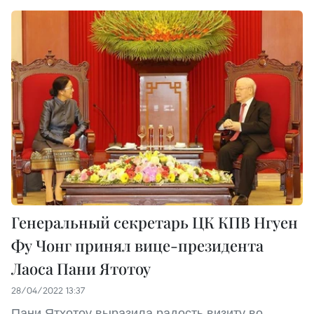
Генеральный секретарь ЦК КПВ Нгуен
Фу Чонг принял вице-президента
Лаоса Пани Ятотоу
28/04/2022 13:37
Пани Ятхотоу выразила радость визиту во