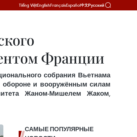
Tiếng Việt
English
Français
Español
Русский
中文
ского
ментом Франции
ационального собрания Вьетнама
по обороне и вооружённым силам
митета Жаном-Мишелем Жаком,
САМЫЕ ПОПУЛЯРНЫЕ