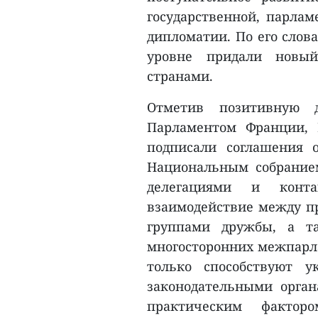
государственной, парлам
дипломатии. По его слов
уровне придали новый
странами.
Отметив позитивную 
Парламентом Франции, 
подписали соглашения 
Национальным собрание
делегациями и конт
взаимодействие между 
группами дружбы, а т
многосторонних межпарл
только способствуют у
законодательными орган
практическим фактор