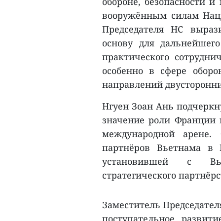
обороне, безопасности и
вооружённым силам Наци
Председателя НС выраз
основу для дальнейшег
практического сотрудн
особенно в сфере обор
направлений двусторонн
Нгуен Зоан Ань подчеркн
значение роли Франции в
международной арене.
партнёров Вьетнама в 
установившей с Вь
стратегического партнёрс
Заместитель Председател
поступательное развит