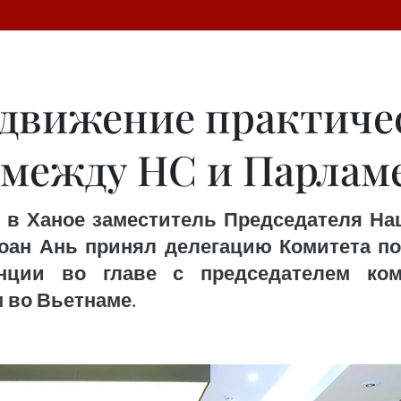
движение практиче
 между НС и Парла
 в Ханое заместитель Председателя Н
 Зоан Ань принял делегацию Комитета 
нции во главе с председателем ко
 во Вьетнаме.