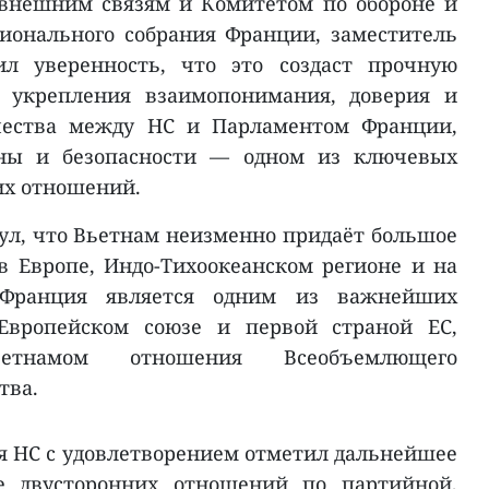
 внешним связям и Комитетом по обороне и
онального собрания Франции, заместитель
ил уверенность, что это создаст прочную
о укрепления взаимопонимания, доверия и
ичества между НС и Парламентом Франции,
оны и безопасности — одном из ключевых
их отношений.
ул, что Вьетнам неизменно придаёт большое
 Европе, Индо-Тихоокеанском регионе и на
 Франция является одним из важнейших
Европейском союзе и первой страной ЕС,
етнамом отношения Всеобъемлющего
тва.
я НС с удовлетворением отметил дальнейшее
ие двусторонних отношений по партийной,