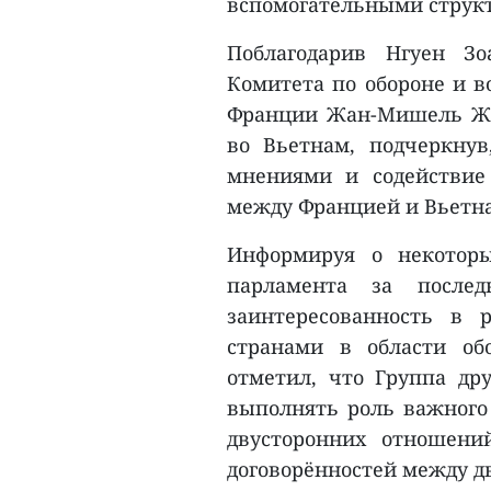
вспомогательными структ
Поблагодарив Нгуен З
Комитета по обороне и 
Франции Жан-Мишель Жак
во Вьетнам, подчеркнув
мнениями и содействие
между Францией и Вьетн
Информируя о некоторы
парламента за после
заинтересованность в 
странами в области об
отметил, что Группа др
выполнять роль важного 
двусторонних отношени
договорённостей между дв