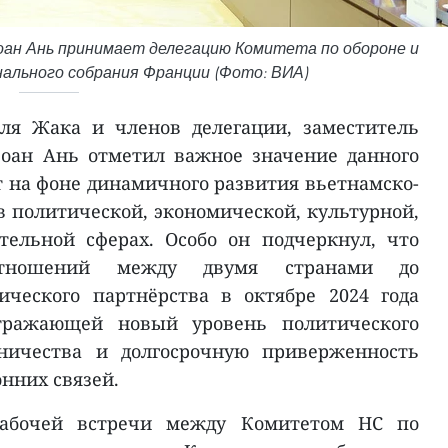
ан Ань принимает делегацию Комитета по обороне и
ального собрания Франции (Фото: ВИА)
ля Жака и членов делегации, заместитель
Зоан Ань отметил важное значение данного
т на фоне динамичного развития вьетнамско-
 политической, экономической, культурной,
тельной сферах. Особо он подчеркнул, что
тношений между двумя странами до
ического партнёрства в октябре 2024 года
тражающей новый уровень политического
дничества и долгосрочную приверженность
нних связей.
рабочей встречи между Комитетом НС по