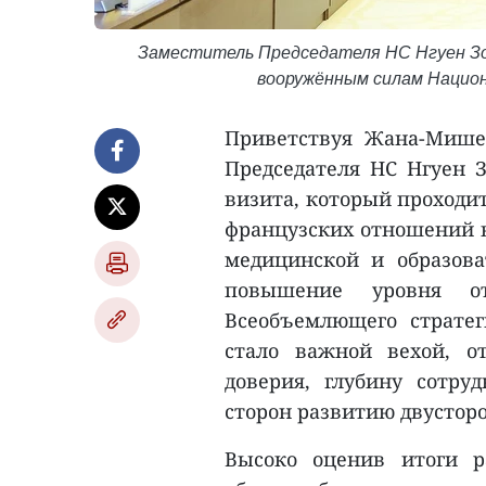
Заместитель Председателя НС Нгуен Зо
вооружённым силам Национ
Приветствуя Жана-Мише
Председателя НС Нгуен 
визита, который проходи
французских отношений в
медицинской и образова
повышение уровня о
Всеобъемлющего стратег
стало важной вехой, о
доверия, глубину сотру
сторон развитию двусторо
Высоко оценив итоги 