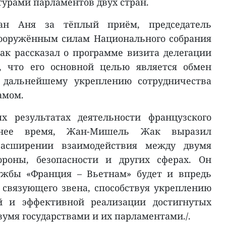
урами парламентов двух стран.
оан Аня за тёплый приём, председатель
вооружённым силам Национального собрания
 рассказал о программе визита делегации
, что его основной целью является обмен
 дальнейшему укреплению сотрудничества
амом.
х результатах деятельности французского
днее время, Жан-Мишель Жак выразил
расширении взаимодействия между двумя
ороны, безопасности и других сферах. Он
ужбы «Франция – Вьетнам» будет и впредь
связующего звена, способствуя укреплению
й и эффективной реализации достигнутых
умя государствами и их парламентами./.