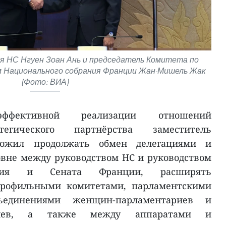
 НС Нгуен Зоан Ань и председатель Комитета по
м Национального собрания Франции Жан-Мишель Жак
(Фото: ВИА)
фективной реализации отношений
тегического партнёрства заместитель
ложил продолжать обмен делегациями и
вне между руководством НС и руководством
ания и Сената Франции, расширять
профильными комитетами, парламентскими
ъединениями женщин-парламентариев и
риев, а также между аппаратами и