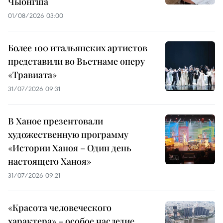
Чыонгша
01/08/2026 03:00
Более 100 итальянских артистов
представили во Вьетнаме оперу
«Травиата»
31/07/2026 09:31
В Ханое презентовали
художественную программу
«Истории Ханоя – Один день
настоящего Ханоя»
31/07/2026 09:21
«Красота человеческого
характера» – особое наследие