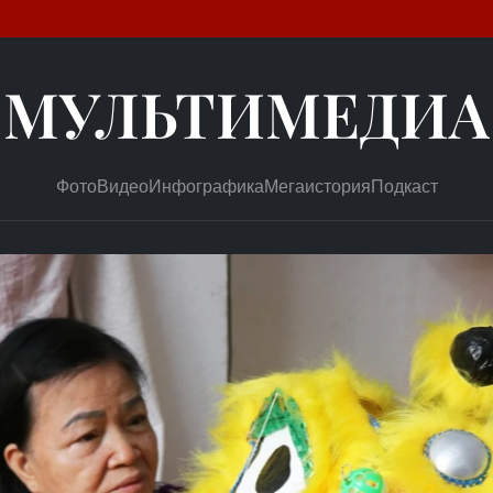
МУЛЬТИМЕДИА
Фото
Видео
Инфографика
Мегаистория
Подкаст