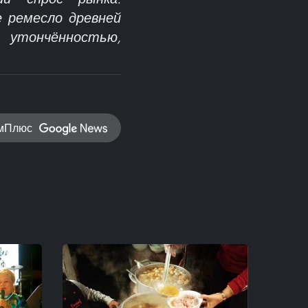
 ремесло древней
утончённостью,
амПлюс