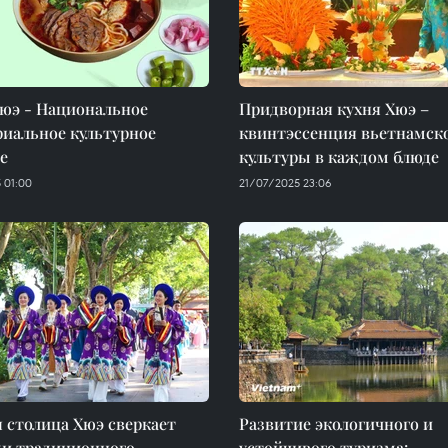
юэ - Национальное
Придворная кухня Хюэ –
иальное культурное
квинтэссенция вьетнамск
е
культуры в каждом блюде
 01:00
21/07/2025 23:06
 столица Хюэ сверкает
Развитие экологичного и
ми традиционного
устойчивого туризма: