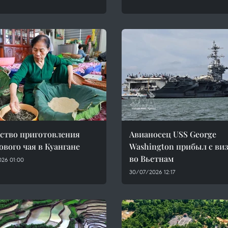
ство приготовления
Авианосец USS George
ового чая в Куангане
Washington прибыл с ви
во Вьетнам
026 01:00
30/07/2026 12:17