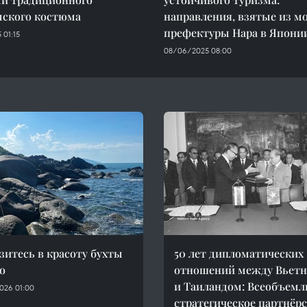
мского костюма
направления, взятые из м
префектуры Нара в Япони
 01:15
08/06/2025 08:00
зитесь в красоту бухты
50 лет дипломатических
о
отношений между Вьет
и Таиландом: Всеобъем
026 01:00
стратегическое партнёр