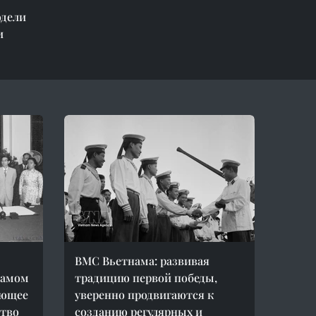
одели
и
ВМС Вьетнама: развивая
намом
традицию первой победы,
лющее
уверенно продвигаются к
ство
созданию регулярных и