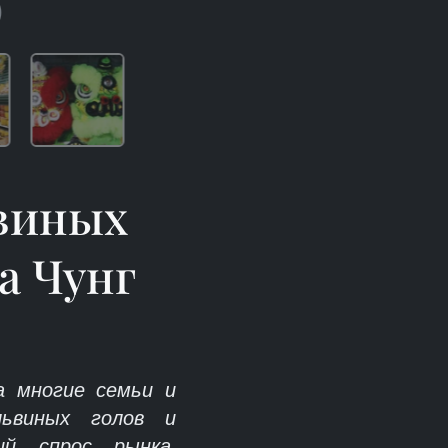
)
ьвиных
а Чунг
да многие семьи и
львиных голов и
ий спрос рынка.