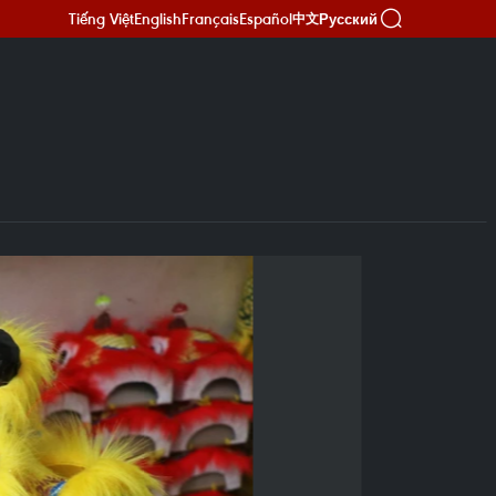
Tiếng Việt
English
Français
Español
Русский
中文