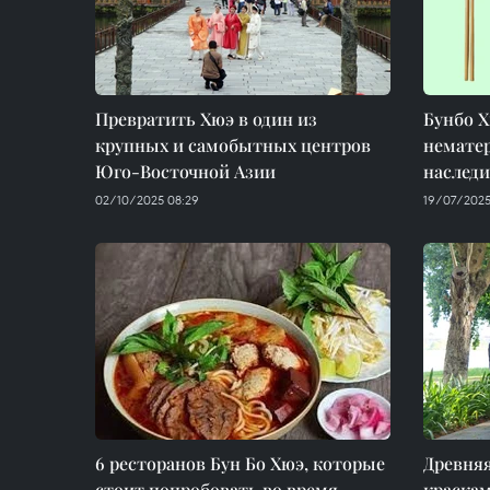
Превратить Хюэ в один из
Бунбо Х
крупных и самобытных центров
нематер
Юго-Восточной Азии
наследи
02/10/2025 08:29
19/07/2025
6 ресторанов Бун Бо Хюэ, которые
Древняя
стоит попробовать во время
краска