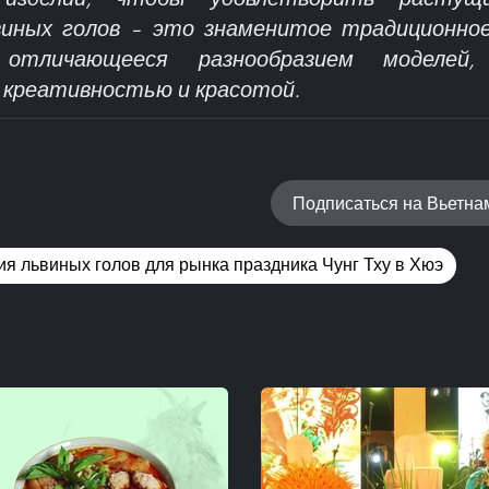
виных голов – это знаменитое традиционное
отличающееся разнообразием моделей, 
креативностью и красотой.
Подписаться на Вьетн
я львиных голов для рынка праздника Чунг Тху в Хюэ