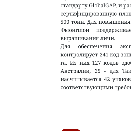
стандарту GlobalGAP, и р
сертифицированную площа
500 тонн. Для повышения
Фыонгшон поддерживае
выращивания личи.
Для обеспечения эк
контролирует 241 код зо
га. Из них 127 кодов одо
Австралии, 25 - для Т
насчитывается 42 упако
соответствующими требов