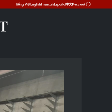
Tiếng Việt
English
Français
Español
Русский
中文
Т