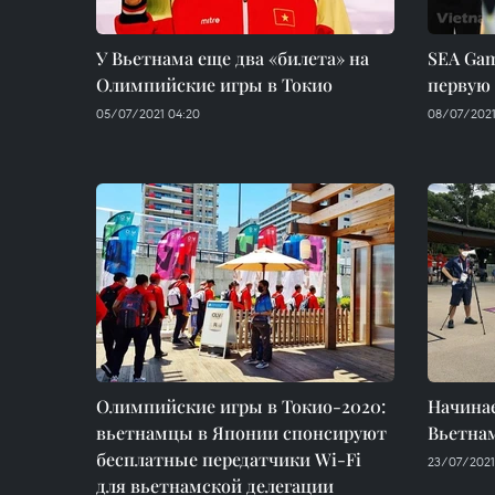
У Вьетнама еще два «билета» на
SEA Gam
Олимпийские игры в Токио
первую 
05/07/2021 04:20
08/07/2021
Олимпийские игры в Токио-2020:
Начина
вьетнамцы в Японии спонсируют
Вьетнам
бесплатные передатчики Wi-Fi
23/07/2021
для вьетнамской делегации