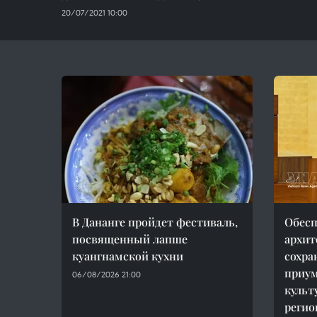
20/07/2021 10:00
В Дананге пройдет фестиваль,
Обесп
посвященный лапше
архит
куангнамской кухни
сохра
приу
06/08/2026 21:00
культ
регио