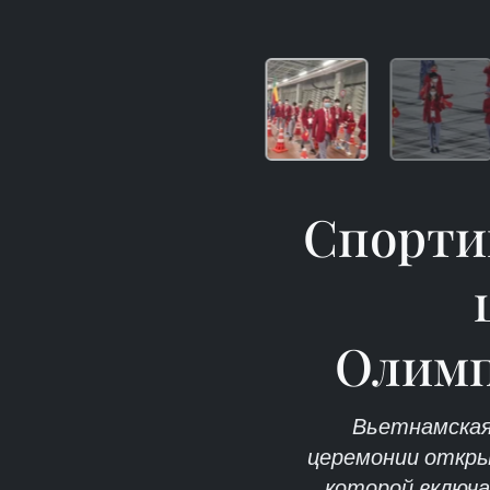
Спорти
Олимп
Вьетнамская 
церемонии открыт
которой включа