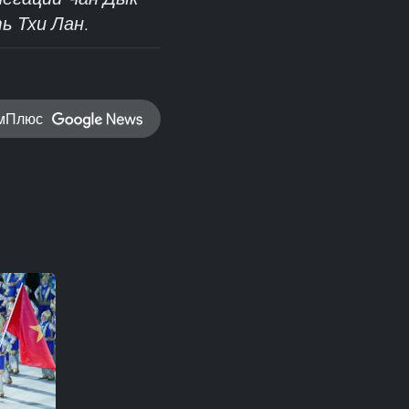
ь Тхи Лан.
амПлюс