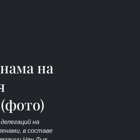
нама на
я
(фото)
 делегаций на
ленами, в составе
легации Чан Дык