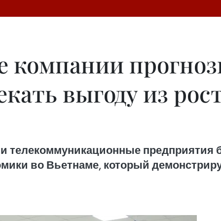
е компании прогноз
екать выгоду из рос
е и телекоммуникационные предприятия 
омики во Вьетнаме, который демонстрир