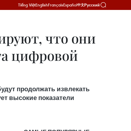
Tiếng Việt
English
Français
Español
Русский
中文
ируют, что они
та цифровой
будут продолжать извлекать
ует высокие показатели