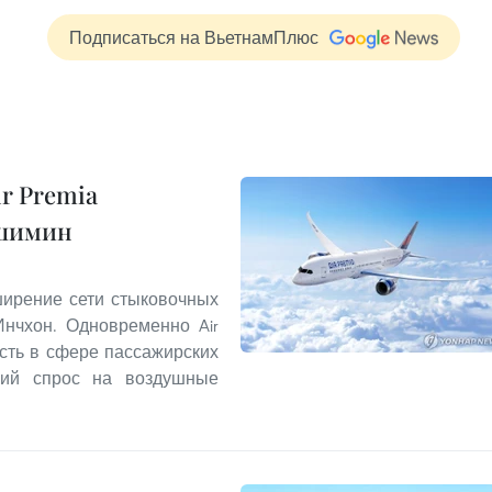
Подписаться на ВьетнамПлюс
r Premia
ошимин
ирение сети стыковочных
нчхон. Одновременно Air
сть в сфере пассажирских
окий спрос на воздушные