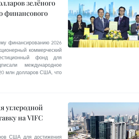
олларов зелёного
о финансового
ому финансированию 2026
Акционерный коммерческий
стиционный фонд для
писали международное
20 млн долларов США, что
я углеродной
тавку на VIFC
аров США для достижения