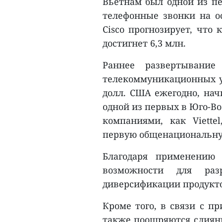
Вьетнам был одной из пе
телефонные звонки на ос
Cisco прогнозирует, что 
достигнет 6,3 млн.
Раннее развертывани
телекоммуникационных ус
долл. США ежегодно, начи
одной из первых в Юго-Во
компаниями, как Viettel
первую общенациональну
Благодаря применению 
возможности для раз
диверсификации продуктов
Кроме того, в связи с п
также поощряются слияни