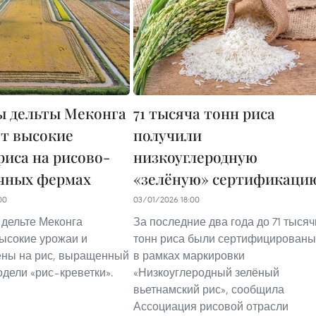
 дельты Меконга
71 тысяча тонн риса
т высокие
получили
риса на рисово-
низкоуглеродную
чных фермах
«зелёную» сертификаци
00
03/01/2026 18:00
дельте Меконга
За последние два года до 71 тысяч
ысокие урожаи и
тонн риса были сертифицированы
ены на рис, выращенный
в рамках маркировки
одели «рис–креветки».
«Низкоуглеродный зелёный
вьетнамский рис», сообщила
Ассоциация рисовой отрасли