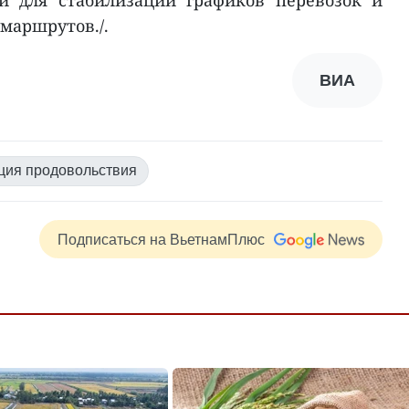
и для стабилизации графиков перевозок и
маршрутов./.
ВИА
ция продовольствия
Подписаться на ВьетнамПлюс