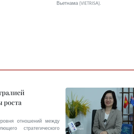
Вьетнама (VIETRISA).
тралией
ы роста
уровня отношений между
щего стратегического