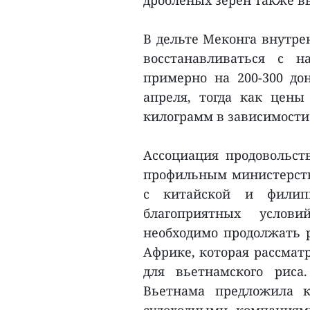
дроблёных зёрен также в
В дельте Меконга внутре
восстанавливаться с 
примерно на 200-300 до
апреля, тогда как цены
килограмм в зависимости 
Ассоциация продовольст
профильным министерств
с китайской и филипп
благоприятных услов
необходимо продолжать 
Африке, которая рассмат
для вьетнамского риса
Вьетнама предложила к