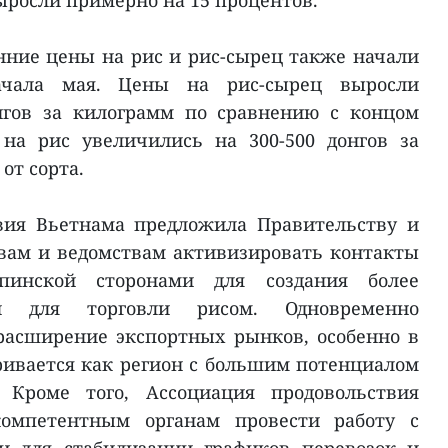
ыросли примерно на 15 процентов.
нние цены на рис и рис-сырец также начали
начала мая. Цены на рис-сырец выросли
нгов за килограмм по сравнению с концом
 на рис увеличились на 300-500 донгов за
от сорта.
вия Вьетнама предложила Правительству и
ам и ведомствам активизировать контакты
инской сторонами для создания более
ий для торговли рисом. Одновременно
расширение экспортных рынков, особенно в
ривается как регион с большим потенциалом
. Кроме того, Ассоциация продовольствия
омпетентным органам провести работу с