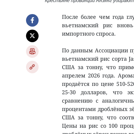
Крестьяне провинции Анзянг убирают 
После более чем года г
вьетнамский рис вновь
импортного спроса.
По данным Ассоциации пр
вьетнамский рис сорта Ja
США за тонну, что прим
апрелем 2026 года. Аром
продаётся по цене 510-5
25-30 долларов, что э
сравнению с аналогичн
процентами дроблёных зё
США за тонну, что соотв
Цены на рис со 100 проц